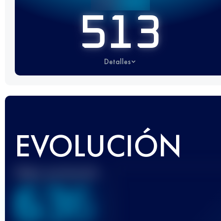
513
Detalles
EVOLUCIÓN
Mejor puntuación
636