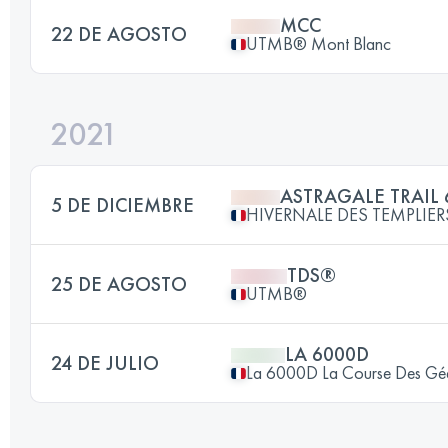
MCC
22 DE AGOSTO
UTMB® Mont Blanc
2021
ASTRAGALE TRAIL 
5 DE DICIEMBRE
HIVERNALE DES TEMPLIER
TDS®
25 DE AGOSTO
UTMB®
LA 6000D
24 DE JULIO
La 6000D La Course Des Gé