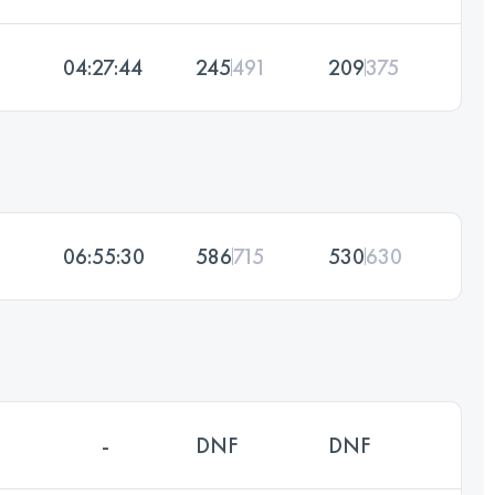
04:27:44
245
491
209
375
06:55:30
586
715
530
630
-
DNF
DNF