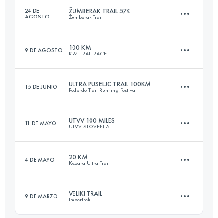
ŽUMBERAK TRAIL 57K
24 DE
AGOSTO
Žumberak Trail
161.2 KM
10980 M+
100 KM
9 DE AGOSTO
K24 TRAIL RACE
57.4 KM
2570 M+
Inicia sesión para ver el UTMB Index
ULTRA PUSELJC TRAIL 100KM
15 DE JUNIO
Podbrdo Trail Running Festival
97.9 KM
6360 M+
Inicia sesión para ver el UTMB Index
UTVV 100 MILES
11 DE MAYO
UTVV SLOVENIA
103.5 KM
6480 M+
Inicia sesión para ver el UTMB Index
20 KM
4 DE MAYO
Kozara Ultra Trail
160.6 KM
6850 M+
Inicia sesión para ver el UTMB Index
VELIKI TRAIL
9 DE MARZO
Imbertrek
19.5 KM
1260 M+