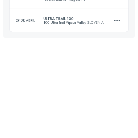
155.3 KM
6720 M+
ULTRA TRAIL 100
29 DE ABRIL
100 Ultra Trail Vipava Valley SLOVENIA
104.9 KM
6580 M+
Inicia sesión para ver el UTMB Index
106.3 KM
4960 M+
Inicia sesión para ver el UTMB Index
Inicia sesión para ver el UTMB Index