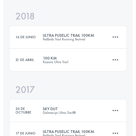
Inicia sesión para ver el UTMB Index
2018
29.6 KM
2080 M+
Inicia sesión para ver el UTMB Index
ULTRA PUSELJC TRAIL 100KM
16 DE JUNIO
Podbrdo Trail Running Festival
Inicia sesión para ver el UTMB Index
100 KM
21 DE ABRIL
Kozara Ultra Trail
105.1 KM
6730 M+
2017
103.8 KM
4000 M+
Inicia sesión para ver el UTMB Index
SKY DUT
20 DE
OCTUBRE
Dalmacija Ultra-Trail®
Inicia sesión para ver el UTMB Index
ULTRA PUSELJC TRAIL 100KM
17 DE JUNIO
Podbrdo Trail Running Festival