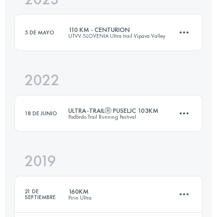
110 KM - CENTURION
5 DE MAYO
UTVV SLOVENIA Ultra trail Vipava Valley
Inicia sesión para ver el UTMB Index
2022
110 KM
4800 M+
ULTRA-TRAILⓇ PUSELJC 103KM
18 DE JUNIO
Podbrdo Trail Running Festival
Inicia sesión para ver el UTMB Index
2019
104 KM
6500 M+
160KM
21 DE
SEPTIEMBRE
Pirin Ultra
Inicia sesión para ver el UTMB Index