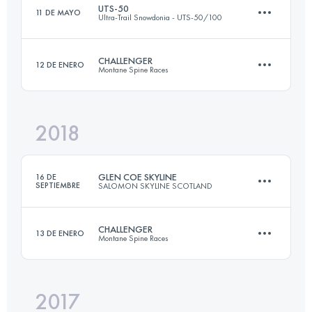
UTS-50
11 DE MAYO
Ultra-Trail Snowdonia - UTS-50/100
166.5 KM
6310 M+
Inicia sesión para ver el UTMB Index
CHALLENGER
12 DE ENERO
Montane Spine Races
84.6 KM
5020 M+
Inicia sesión para ver el UTMB Index
2018
174.2 KM
4770 M+
Inicia sesión para ver el UTMB Index
GLEN COE SKYLINE
16 DE
SEPTIEMBRE
SALOMON SKYLINE SCOTLAND
Inicia sesión para ver el UTMB Index
CHALLENGER
13 DE ENERO
Montane Spine Races
30.8 KM
2571 M+
2017
174.8 KM
4590 M+