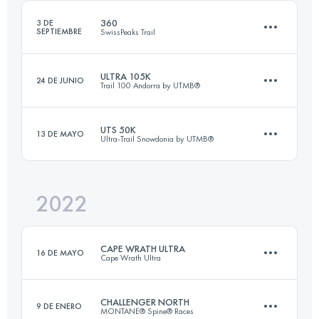
Inicia sesión para ver el UTMB Index
360
3 DE
SEPTIEMBRE
SwissPeaks Trail
Inicia sesión para ver el UTMB Index
ULTRA 105K
24 DE JUNIO
Trail 100 Andorra by UTMB®
366.6 KM
26780 M+
UTS 50K
13 DE MAYO
Ultra-Trail Snowdonia by UTMB®
105 KM
6900 M+
Inicia sesión para ver el UTMB Index
2022
55 KM
3300 M+
Inicia sesión para ver el UTMB Index
CAPE WRATH ULTRA
16 DE MAYO
Cape Wrath Ultra
Inicia sesión para ver el UTMB Index
CHALLENGER NORTH
9 DE ENERO
MONTANE® Spine® Races