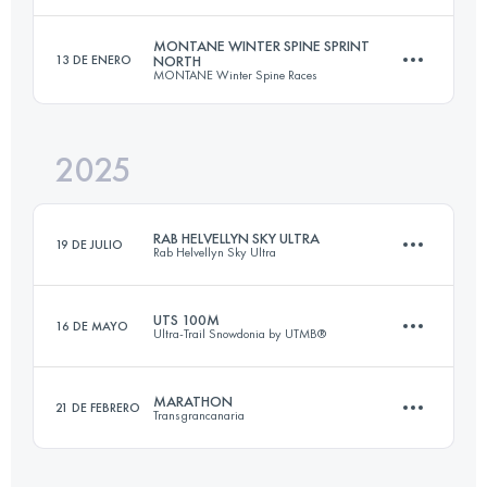
MONTANE WINTER SPINE SPRINT
13 DE ENERO
NORTH
MONTANE Winter Spine Races
163 KM
9200 M+
2025
69 KM
1759 M+
Inicia sesión para ver el UTMB Index
RAB HELVELLYN SKY ULTRA
19 DE JULIO
Rab Helvellyn Sky Ultra
Inicia sesión para ver el UTMB Index
UTS 100M
16 DE MAYO
Ultra-Trail Snowdonia by UTMB®
57 KM
3700 M+
MARATHON
21 DE FEBRERO
Transgrancanaria
169.7 KM
9660 M+
Inicia sesión para ver el UTMB Index