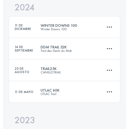
2024
47 KM
1840 M+
Inicia sesión para ver el UTMB Index
WINTER DOWNS 100
11 DE
DICIEMBRE
Winter Downs 100
Inicia sesión para ver el UTMB Index
DDM TRAIL 32K
14 DE
SEPTIEMBRE
Trail des Dents du Midi
160 KM
3050 M+
TRAIL25K
25 DE
AGOSTO
CANILLOTRAIL
32.8 KM
2332 M+
Inicia sesión para ver el UTMB Index
UTLAC 60K
11 DE MAYO
UTLAC Trail
24 KM
1700 M+
Inicia sesión para ver el UTMB Index
2023
62.5 KM
3780 M+