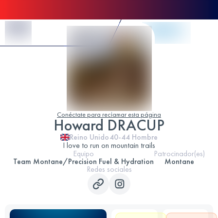
Skip to Content
Conéctate para reclamar esta página
Howard DRACUP
Reino Unido
40-44
Hombre
I love to run on mountain trails
Equipo
Patrocinador(es)
Team Montane/Precision Fuel & Hydration
Montane
Redes sociales