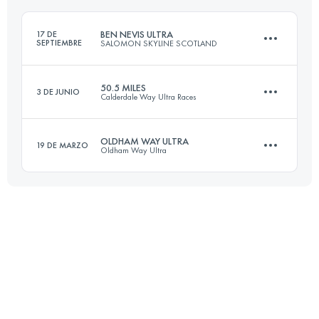
Inicia sesión para ver el UTMB Index
BEN NEVIS ULTRA
17 DE
SEPTIEMBRE
SALOMON SKYLINE SCOTLAND
Inicia sesión para ver el UTMB Index
50.5 MILES
3 DE JUNIO
Calderdale Way Ultra Races
118 KM
4000 M+
OLDHAM WAY ULTRA
19 DE MARZO
Oldham Way Ultra
81.4 KM
2580 M+
Inicia sesión para ver el UTMB Index
65.7 KM
1650 M+
Inicia sesión para ver el UTMB Index
Inicia sesión para ver el UTMB Index