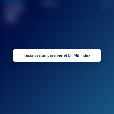
TOP
10
2
Carrera(s)
terminada(s)
32
Inicia sesión para ver el UTMB Index