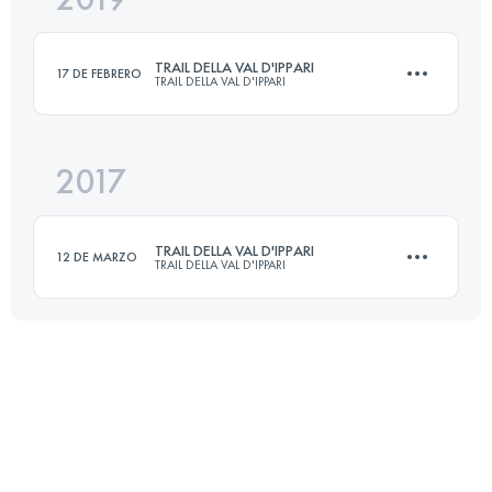
TRAIL DELLA VAL D'IPPARI
17 DE FEBRERO
TRAIL DELLA VAL D'IPPARI
Inicia sesión para ver el UTMB Index
2017
17 KM
600 M+
TRAIL DELLA VAL D'IPPARI
12 DE MARZO
TRAIL DELLA VAL D'IPPARI
Inicia sesión para ver el UTMB Index
20 KM
700 M+
Inicia sesión para ver el UTMB Index