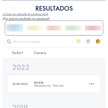
RESULTADOS
¿Cómo se calcula mi puntuación?
¿Por qué mi resultado no aparece?
Fecha
Carrera
2023
66 KM
30 DE JULIO
Maxiracesicily - Etna Trail
2019
64 KM
3650 M+