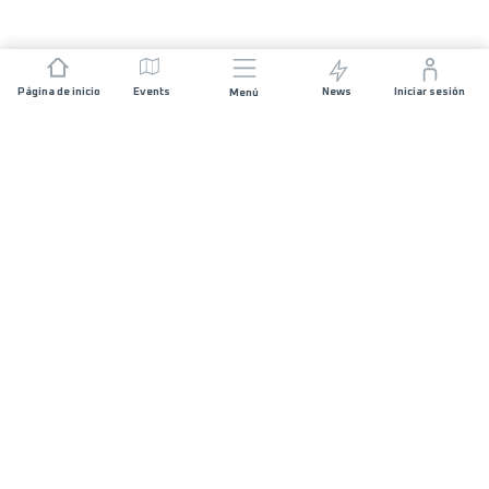
Página de inicio
Events
News
Iniciar sesión
Menú
ÚNETE
Patrocinios