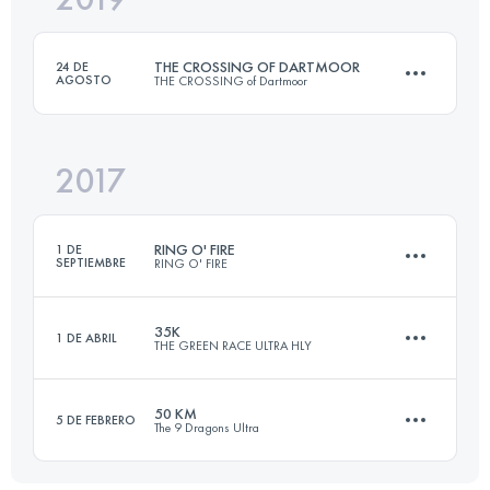
THE CROSSING OF DARTMOOR
24 DE
AGOSTO
THE CROSSING of Dartmoor
Inicia sesión para ver el UTMB Index
2017
59.3 KM
1100 M+
RING O' FIRE
1 DE
SEPTIEMBRE
RING O' FIRE
Inicia sesión para ver el UTMB Index
35K
1 DE ABRIL
THE GREEN RACE ULTRA HLY
3 Etapas
212.4 KM
3410 M+
50 KM
5 DE FEBRERO
The 9 Dragons Ultra
38.7 KM
1910 M+