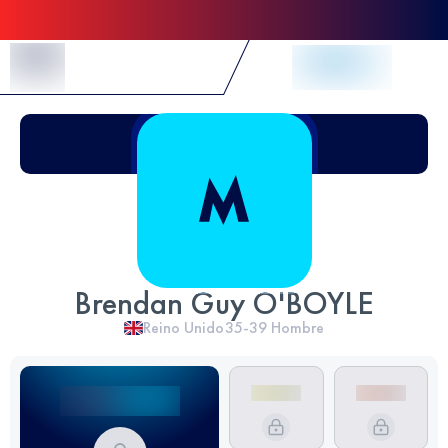
Skip to Content
Brendan Guy O'BOYLE
Reino Unido
35-39
Hombre