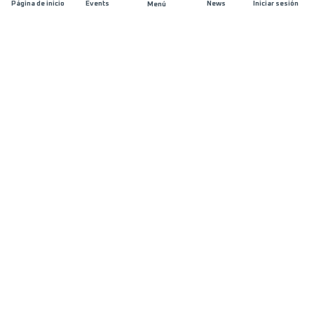
Página de inicio
Events
News
Iniciar sesión
Menú
ÚNETE
Patrocinios
Organizadores de carreras