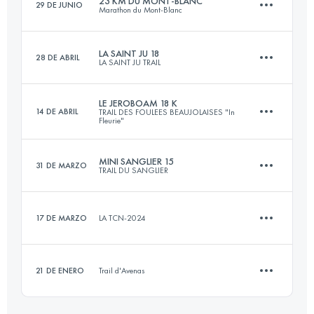
23 KM DU MONT-BLANC
29 DE JUNIO
Marathon du Mont-Blanc
15 KM
600 M+
Inicia sesión para ver el UTMB Index
LA SAINT JU 18
28 DE ABRIL
LA SAINT JU TRAIL
23.6 KM
1590 M+
Inicia sesión para ver el UTMB Index
LE JEROBOAM 18 K
14 DE ABRIL
TRAIL DES FOULEES BEAUJOLAISES "In
Fleurie"
18 KM
900 M+
Inicia sesión para ver el UTMB Index
MINI SANGLIER 15
31 DE MARZO
TRAIL DU SANGLIER
18 KM
835 M+
Inicia sesión para ver el UTMB Index
17 DE MARZO
LA TCN-2024
15 KM
700 M+
Inicia sesión para ver el UTMB Index
21 DE ENERO
Trail d'Avenas
10 KM
350 M+
Inicia sesión para ver el UTMB Index