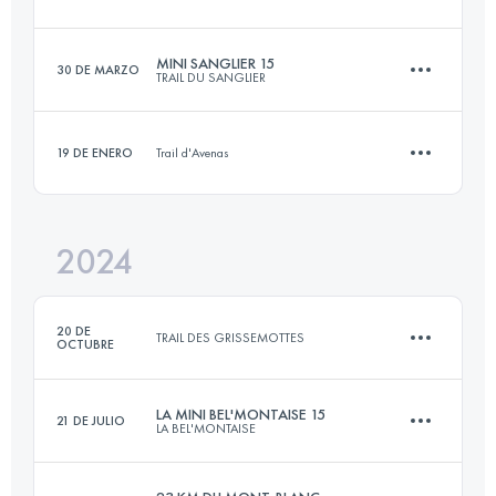
18 KM
900 M+
MINI SANGLIER 15
30 DE MARZO
TRAIL DU SANGLIER
18 KM
835 M+
Inicia sesión para ver el UTMB Index
19 DE ENERO
Trail d'Avenas
15 KM
700 M+
Inicia sesión para ver el UTMB Index
2024
12.3 KM
400 M+
Inicia sesión para ver el UTMB Index
20 DE
TRAIL DES GRISSEMOTTES
OCTUBRE
Inicia sesión para ver el UTMB Index
LA MINI BEL'MONTAISE 15
21 DE JULIO
LA BEL'MONTAISE
12 KM
360 M+