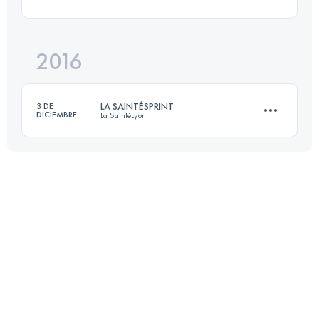
Inicia sesión para ver el UTMB Index
2016
23 KM
400 M+
LA SAINTÉSPRINT
3 DE
DICIEMBRE
La SaintéLyon
Inicia sesión para ver el UTMB Index
22 KM
400 M+
Inicia sesión para ver el UTMB Index