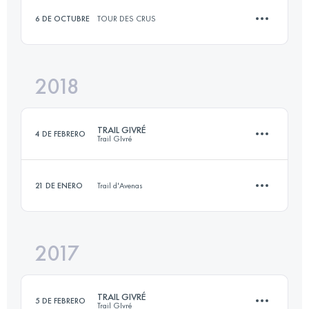
6 DE OCTUBRE
TOUR DES CRUS
Inicia sesión para ver el UTMB Index
2018
12 KM
200 M+
TRAIL GIVRÉ
4 DE FEBRERO
Trail GIvré
Inicia sesión para ver el UTMB Index
21 DE ENERO
Trail d'Avenas
23.2 KM
440 M+
2017
12 KM
520 M+
Inicia sesión para ver el UTMB Index
TRAIL GIVRÉ
5 DE FEBRERO
Trail GIvré