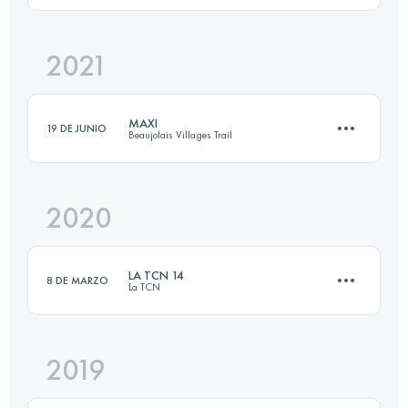
Inicia sesión para ver el UTMB Index
2021
22 KM
856 M+
MAXI
19 DE JUNIO
Beaujolais Villages Trail
Inicia sesión para ver el UTMB Index
2020
28 KM
1799 M+
LA TCN 14
8 DE MARZO
La TCN
Inicia sesión para ver el UTMB Index
2019
14 KM
610 M+