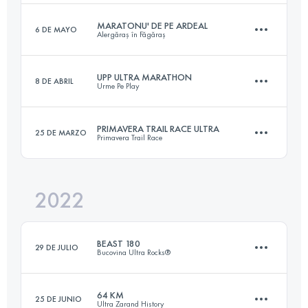
Inicia sesión para ver el UTMB Index
MARATONU' DE PE ARDEAL
6 DE MAYO
Alergăraș în Făgăraș
89 KM
4350 M+
Inicia sesión para ver el UTMB Index
UPP ULTRA MARATHON
8 DE ABRIL
Urme Pe Play
44.3 KM
1230 M+
Inicia sesión para ver el UTMB Index
PRIMAVERA TRAIL RACE ULTRA
25 DE MARZO
Primavera Trail Race
57 KM
3200 M+
Inicia sesión para ver el UTMB Index
2022
55.8 KM
2800 M+
Inicia sesión para ver el UTMB Index
BEAST 180
29 DE JULIO
Bucovina Ultra Rocks®
Inicia sesión para ver el UTMB Index
64 KM
25 DE JUNIO
Ultra Zarand History