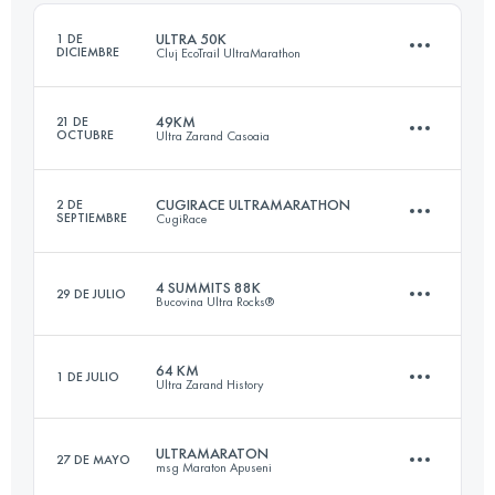
Inicia sesión para ver el UTMB Index
ULTRA 50K
1 DE
DICIEMBRE
Cluj EcoTrail UltraMarathon
Inicia sesión para ver el UTMB Index
49KM
21 DE
OCTUBRE
Ultra Zarand Casoaia
52 KM
1720 M+
CUGIRACE ULTRAMARATHON
2 DE
SEPTIEMBRE
CugiRace
49 KM
1700 M+
Inicia sesión para ver el UTMB Index
4 SUMMITS 88K
29 DE JULIO
Bucovina Ultra Rocks®
67.4 KM
3070 M+
Inicia sesión para ver el UTMB Index
64 KM
1 DE JULIO
Ultra Zarand History
87.4 KM
5330 M+
Inicia sesión para ver el UTMB Index
ULTRAMARATON
27 DE MAYO
msg Maraton Apuseni
64 KM
2190 M+