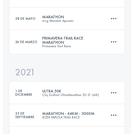
180 KM
9600 M+
MARATHON
28 DE MAYO
msg Maraton Apuseni
64 KM
2190 M+
Inicia sesión para ver el UTMB Index
PRIMAVERA TRAIL RACE
26 DE MARZO
MARATHON
Primavera Trail Race
44.1 KM
2540 M+
Inicia sesión para ver el UTMB Index
2021
53.3 KM
2290 M+
Inicia sesión para ver el UTMB Index
ULTRA 50K
1 DE
DICIEMBRE
Cluj EcoTrail UltraMarathon 20.21 (4th)
Inicia sesión para ver el UTMB Index
MARATHON - 44KM - 3000M
25 DE
SEPTIEMBRE
IEZER PAPUSA TRAIL RACE
52 KM
1720 M+