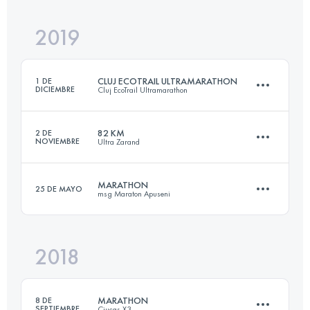
2019
87.9 KM
5740 M+
Inicia sesión para ver el UTMB Index
CLUJ ECOTRAIL ULTRAMARATHON
1 DE
DICIEMBRE
Cluj EcoTrail Ultramarathon
Inicia sesión para ver el UTMB Index
82 KM
2 DE
NOVIEMBRE
Ultra Zarand
50.9 KM
1320 M+
MARATHON
25 DE MAYO
msg Maraton Apuseni
81.9 KM
3210 M+
Inicia sesión para ver el UTMB Index
2018
44.3 KM
2490 M+
Inicia sesión para ver el UTMB Index
MARATHON
8 DE
SEPTIEMBRE
Ciucas X3