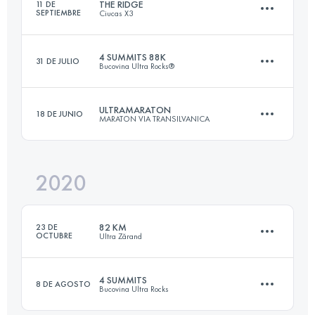
THE RIDGE
11 DE
SEPTIEMBRE
Ciucas X3
44.2 KM
3200 M+
Inicia sesión para ver el UTMB Index
4 SUMMITS 88K
31 DE JULIO
Bucovina Ultra Rocks®
38 KM
2000 M+
Inicia sesión para ver el UTMB Index
ULTRAMARATON
18 DE JUNIO
MARATON VIA TRANSILVANICA
84.8 KM
5230 M+
Inicia sesión para ver el UTMB Index
2020
161.8 KM
5410 M+
Inicia sesión para ver el UTMB Index
82 KM
23 DE
OCTUBRE
Ultra Zărand
Inicia sesión para ver el UTMB Index
4 SUMMITS
8 DE AGOSTO
Bucovina Ultra Rocks
82.6 KM
3270 M+