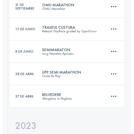
OMU MARATHON
21 DE
SEPTIEMBRE
OMU Marathon
Inicia sesión para ver el UTMB Index
TRASEUL CUSTURA
15 DE JUNIO
Retezat SkyRace guided by SportGuru
41.8 KM
2960 M+
SEMIMARATON
8 DE JUNIO
msg Maraton Apuseni
29.1 KM
2360 M+
Inicia sesión para ver el UTMB Index
UPP SEMI MARATHON
28 DE ABRIL
Urme Pe Play
23.2 KM
1110 M+
Inicia sesión para ver el UTMB Index
BELVEDERE
27 DE ABRIL
Alergăraș în Făgăraș
22 KM
1000 M+
Inicia sesión para ver el UTMB Index
2023
20.2 KM
560 M+