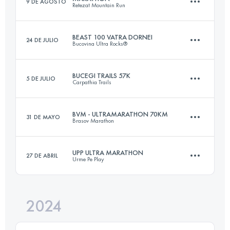
9 DE AGOSTO
Retezat Mountain Run
70 KM
3000 M+
BEAST 100 VATRA DORNEI
24 DE JULIO
Bucovina Ultra Rocks®
39.7 KM
3340 M+
Inicia sesión para ver el UTMB Index
BUCEGI TRAILS 57K
5 DE JULIO
Carpathia Trails
123 KM
6700 M+
Inicia sesión para ver el UTMB Index
BVM - ULTRAMARATHON 70KM
31 DE MAYO
Brasov Marathon
56.7 KM
3343 M+
Inicia sesión para ver el UTMB Index
UPP ULTRA MARATHON
27 DE ABRIL
Urme Pe Play
70 KM
4050 M+
Inicia sesión para ver el UTMB Index
2024
57 KM
3200 M+
Inicia sesión para ver el UTMB Index