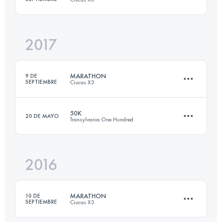
Inicia sesión para ver el UTMB Index
2017
39.1 KM
1810 M+
MARATHON
9 DE
SEPTIEMBRE
Ciucas X3
Inicia sesión para ver el UTMB Index
50K
20 DE MAYO
Transylvania One Hundred
39.2 KM
1800 M+
2016
50.5 KM
3080 M+
Inicia sesión para ver el UTMB Index
MARATHON
10 DE
SEPTIEMBRE
Ciucas X3
Inicia sesión para ver el UTMB Index