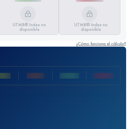
UTMB® Index no
UTMB® Index no
disponible
disponible
¿Cómo funciona el cálculo?