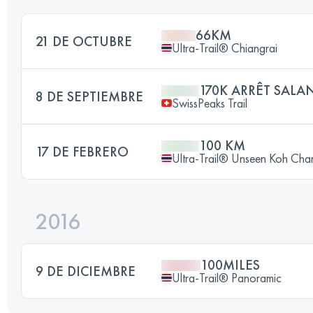
66KM
21 DE OCTUBRE
Ultra-Trail® Chiangrai
170K ARRÊT SALA
8 DE SEPTIEMBRE
SwissPeaks Trail
100 KM
17 DE FEBRERO
Ultra-Trail® Unseen Koh Cha
2016
100MILES
9 DE DICIEMBRE
Ultra-Trail® Panoramic