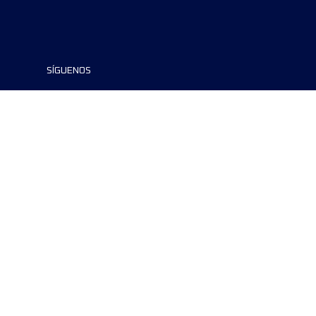
SÍGUENOS
©2024 UTMB® all rights reserved. Ultra-
Trail® and UTMB® are registered