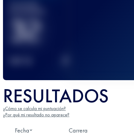
Carrera(s)
terminada(s)
32
2
TOP
10
RESULTADOS
¿Cómo se calcula mi puntuación?
¿Por qué mi resultado no aparece?
Fecha
Carrera