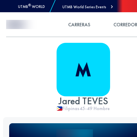
®
UTMB
WORLD
UTMB World Series Events
Skip to Content
CARRERAS
CORREDOR
Jared TEVES
Filipinas
45-49
Hombre