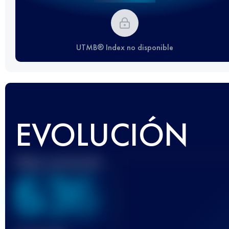
UTMB® Index no disponible
EVOLUCIÓN
Mejor puntuación
636