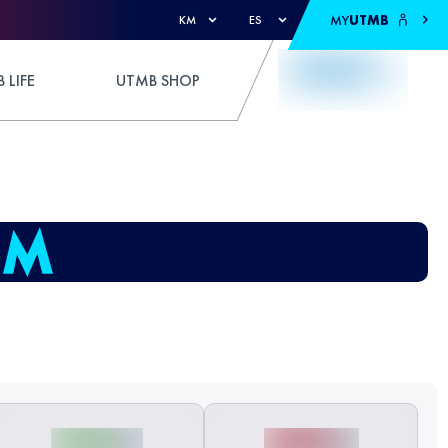
MY
UTMB
KM
ES
 LIFE
UTMB SHOP