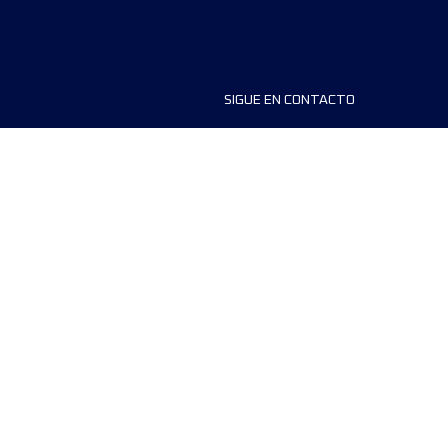
SIGUE EN CONTACTO
ios
FAQS
dores de carreras
Contáctanos
MyUTMB+
Política de privacidad
Preferencias de cookies