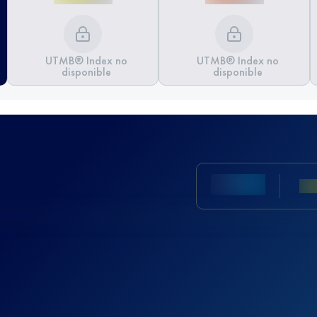
UTMB® Index no
UTMB® Index no
disponible
disponible