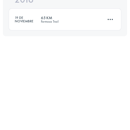
65 KM
19 DE
NOVIEMBRE
Formosa Trail
Inicia sesión para ver el UTMB Index
65.7 KM
3700 M+
Inicia sesión para ver el UTMB Index