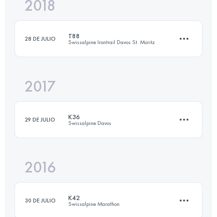
2018
42.2 KM
1953 M+
T88
28 DE JULIO
Swissalpine Irontrail Davos St. Moritz
Inicia sesión para ver el UTMB Index
2017
88.2 KM
4390 M+
K36
29 DE JULIO
Swissalpine Davos
Inicia sesión para ver el UTMB Index
2016
36.3 KM
1820 M+
K42
30 DE JULIO
Swissalpine Marathon