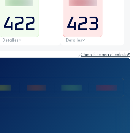
422
423
Detalles
Detalles
¿Cómo funciona el cálculo?