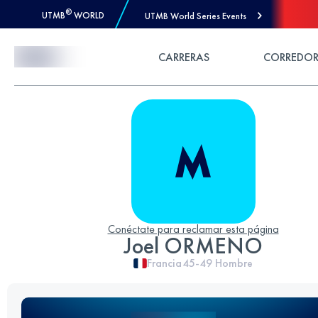
®
UTMB
WORLD
UTMB World Series Events
Skip to Content
CARRERAS
CORREDOR
Conéctate para reclamar esta página
Joel ORMENO
Francia
45-49
Hombre