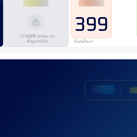
399
UTMB® Index no
disponible
Detalles