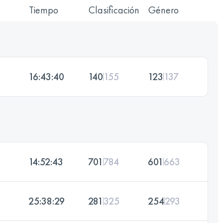
Tiempo
Clasificación
Género
16:43:40
140
155
123
137
14:52:43
701
784
601
663
25:38:29
281
325
254
293