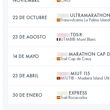
NOVIEMBRE
CMG
ULTRAMARATHO
22 DE OCTUBRE
Transvulcania La Palma Isla
TDS®
23 DE AGOSTO
UTMB® Mont Blanc
MARATHON CAP D
14 DE MAYO
Trail Cap de Creus
MIUT 115
23 DE ABRIL
MIUT® - Madeira Island Ultr
EXPRESS
30 DE ENERO
Trail Rocacorba