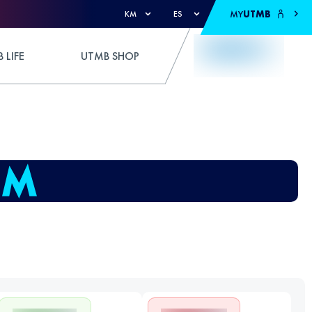
MY
UTMB
KM
ES
 LIFE
UTMB SHOP