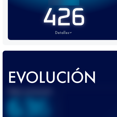
426
Detalles
EVOLUCIÓN
Mejor puntuación
636