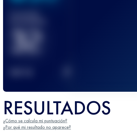
Carrera(s)
terminada(s)
32
2
TOP
10
RESULTADOS
¿Cómo se calcula mi puntuación?
¿Por qué mi resultado no aparece?