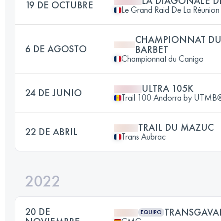
LA DIAGONALE D
19 DE OCTUBRE
Le Grand Raid De La Réunion
CHAMPIONNAT DU 
6 DE AGOSTO
BARBET
Championnat du Canigo
ULTRA 105K
24 DE JUNIO
Trail 100 Andorra by UTMB
TRAIL DU MAZUC
22 DE ABRIL
Trans Aubrac
2022
20 DE
TRANSGAVA
EQUIPO