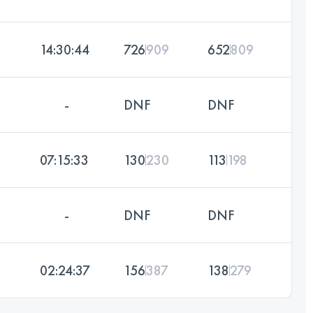
14:30:44
726
909
652
809
-
DNF
DNF
07:15:33
130
230
113
198
-
DNF
DNF
02:24:37
156
387
138
279