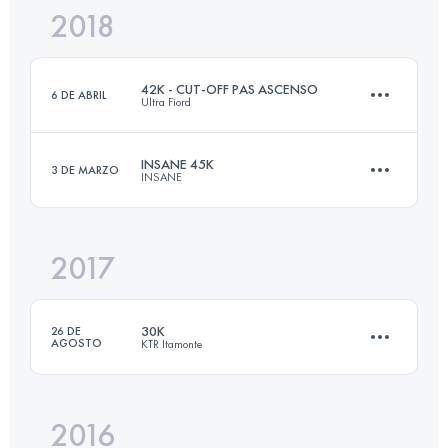
2018
43.3 KM
1920 M+
Inicia sesión para ver el UTMB Index
42K - CUT-OFF PAS ASCENSO
6 DE ABRIL
Ultra Fiord
Inicia sesión para ver el UTMB Index
INSANE 45K
3 DE MARZO
INSANE
41.2 KM
1910 M+
2017
45.5 KM
2120 M+
Inicia sesión para ver el UTMB Index
30K
26 DE
AGOSTO
KTR Itamonte
Inicia sesión para ver el UTMB Index
2016
29.1 KM
2100 M+