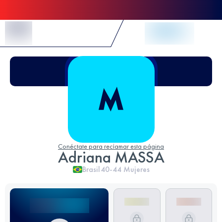
Skip to Content
Conéctate para reclamar esta página
Adriana MASSA
Brasil
40-44
Mujeres