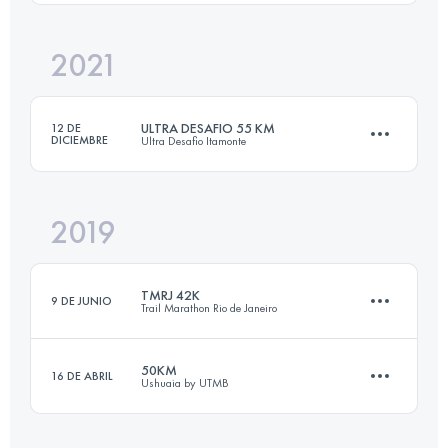
Inicia sesión para ver el UTMB Index
2021
55.7 KM
3581 M+
ULTRA DESAFIO 55 KM
12 DE
DICIEMBRE
Ultra Desafio Itamonte
Inicia sesión para ver el UTMB Index
2019
55.5 KM
2230 M+
TMRJ 42K
9 DE JUNIO
Trail Marathon Rio de Janeiro
Inicia sesión para ver el UTMB Index
50KM
16 DE ABRIL
Ushuaia by UTMB
42.3 KM
1890 M+