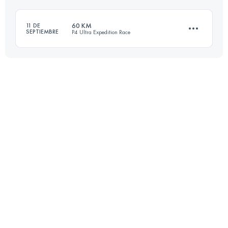
60 KM
11 DE
SEPTIEMBRE
P4 Ultra Expedition Race
Inicia sesión para ver el UTMB Index
58.9 KM
2020 M+
Inicia sesión para ver el UTMB Index