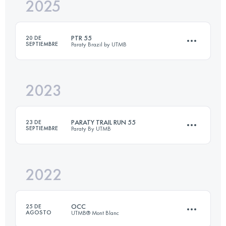
2025
43 KM
3100 M+
PTR 55
20 DE
SEPTIEMBRE
Paraty Brazil by UTMB
Inicia sesión para ver el UTMB Index
2023
58.5 KM
3400 M+
PARATY TRAIL RUN 55
23 DE
SEPTIEMBRE
Paraty By UTMB
Inicia sesión para ver el UTMB Index
2022
55 KM
2682 M+
OCC
25 DE
AGOSTO
UTMB® Mont Blanc