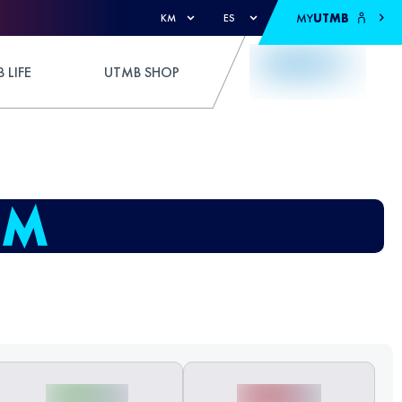
MY
UTMB
KM
ES
 LIFE
UTMB SHOP