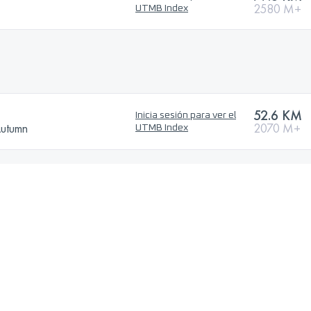
2580 M+
UTMB Index
52.6 KM
Inicia sesión para ver el
Autumn
2070 M+
UTMB Index