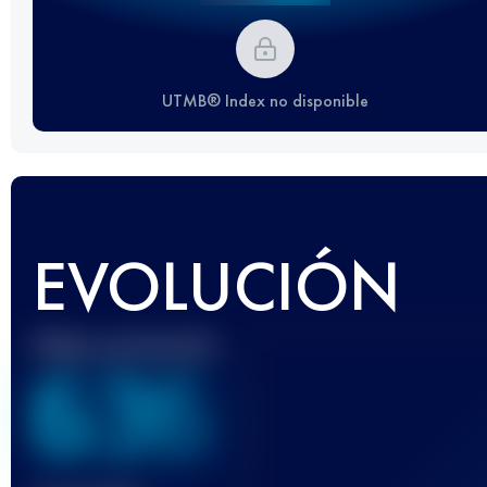
UTMB® Index no disponible
EVOLUCIÓN
Mejor puntuación
636