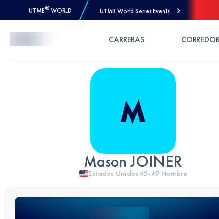
®
UTMB
WORLD
UTMB World Series Events
Skip to Content
CARRERAS
CORREDOR
Mason JOINER
Estados Unidos
45-49
Hombre