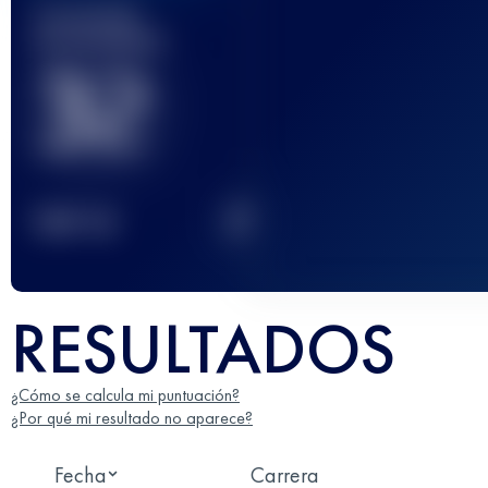
Carrera(s)
terminada(s)
32
2
TOP
10
RESULTADOS
¿Cómo se calcula mi puntuación?
¿Por qué mi resultado no aparece?
Fecha
Carrera