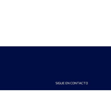
SIGUE EN CONTACTO
ios
FAQS
dores de carreras
Contáctanos