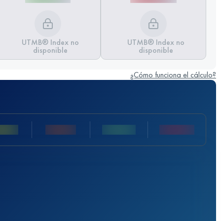
UTMB® Index no
UTMB® Index no
disponible
disponible
¿Cómo funciona el cálculo?