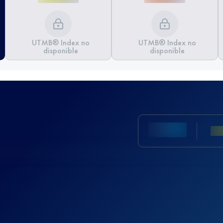
UTMB® Index no
UTMB® Index no
disponible
disponible