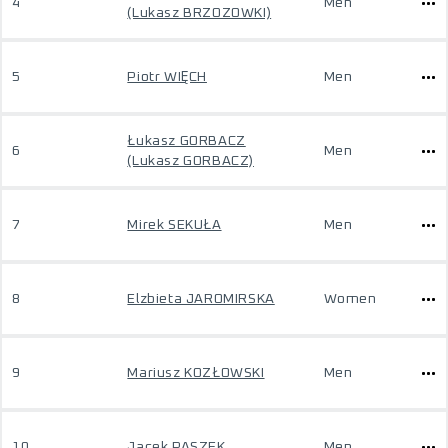
4
Men
(Lukasz BRZOZOWKI)
5
Piotr WIĘCH
Men
Łukasz GORBACZ
6
Men
(Lukasz GORBACZ)
7
Mirek SEKUŁA
Men
8
Elzbieta JAROMIRSKA
Women
9
Mariusz KOZŁOWSKI
Men
10
Jacek PASZEK
Men