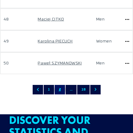
48
Maciej CITKO
Men
49
Karolina PIECUCH
Women
50
Paweł SZYMANOWSKI
Men
1
2
...
18
DISCOVER YOUR
STATISTICS AND