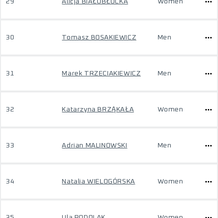
29
Alicja BIAŁOBŁOCKA
Women
30
Tomasz BOSAKIEWICZ
Men
31
Marek TRZECIAKIEWICZ
Men
32
Katarzyna BRZĄKAŁA
Women
33
Adrian MALINOWSKI
Men
34
Natalia WIELOGÓRSKA
Women
35
Ula PODOLAK
Women