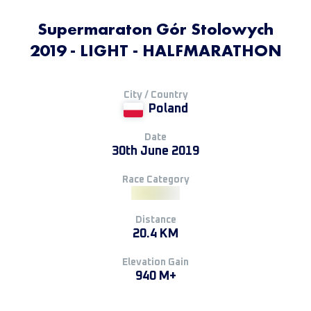
Supermaraton Gór Stolowych
2019 - LIGHT - HALFMARATHON
City / Country
Poland
Date
30th June 2019
Race Category
Distance
20.4 KM
Elevation Gain
940 M+