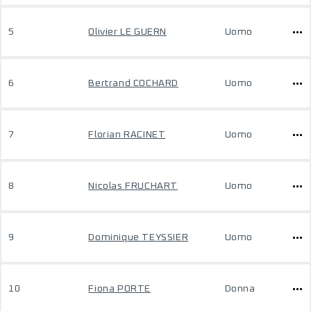
5
Olivier LE GUERN
Uomo
6
Bertrand COCHARD
Uomo
7
Florian RACINET
Uomo
8
Nicolas FRUCHART
Uomo
9
Dominique TEYSSIER
Uomo
10
Fiona PORTE
Donna