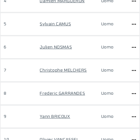
4
Damien MARGUERON
Uomo
5
Sylvain CAMUS
Uomo
6
Julien NOSMAS
Uomo
7
Christophe MELCHERS
Uomo
8
Frederic GARRANDES
Uomo
9
Yann BRICOUX
Uomo
10
Olivier VANCASSEL
Uomo