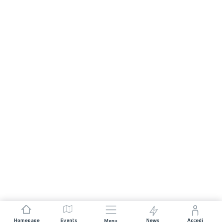
Homepage
Events
News
Accedi
Menu