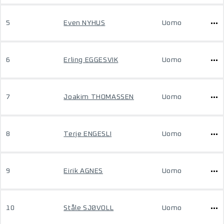
5
Even NYHUS
Uomo
6
Erling EGGESVIK
Uomo
7
Joakim THOMASSEN
Uomo
8
Terje ENGESLI
Uomo
9
Eirik AGNES
Uomo
10
Ståle SJØVOLL
Uomo