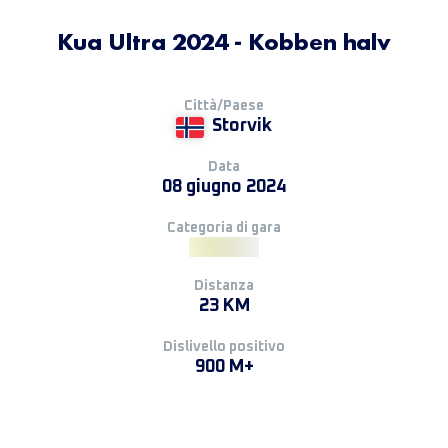
Kua Ultra 2024 - Kobben halv
Città/Paese
Storvik
Data
08 giugno 2024
Categoria di gara
Distanza
23 KM
Dislivello positivo
900 M+