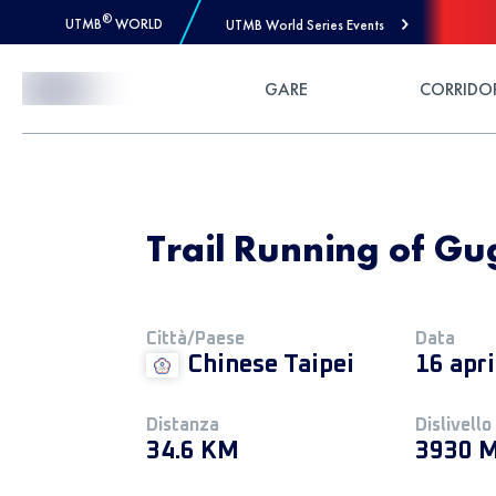
®
UTMB
WORLD
UTMB World Series Events
Skip to Content
GARE
CORRIDO
Trail Running of Gu
Città/Paese
Data
Chinese Taipei
16 apr
Distanza
Dislivello
34.6 KM
3930 