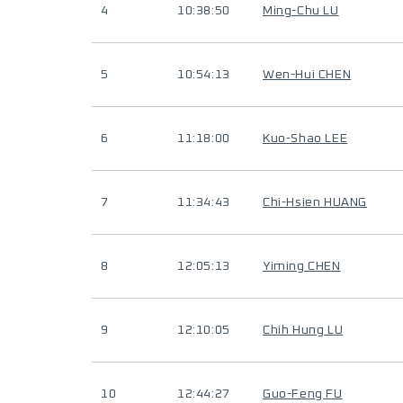
4
10:38:50
Ming-Chu LU
5
10:54:13
Wen-Hui CHEN
6
11:18:00
Kuo-Shao LEE
7
11:34:43
Chi-Hsien HUANG
8
12:05:13
Yiming CHEN
9
12:10:05
Chih Hung LU
10
12:44:27
Guo-Feng FU