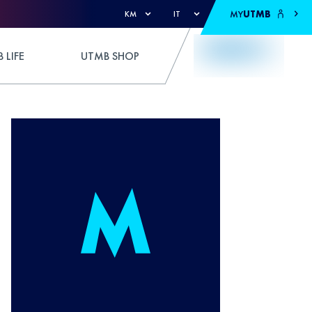
MY
UTMB
KM
IT
 LIFE
UTMB SHOP