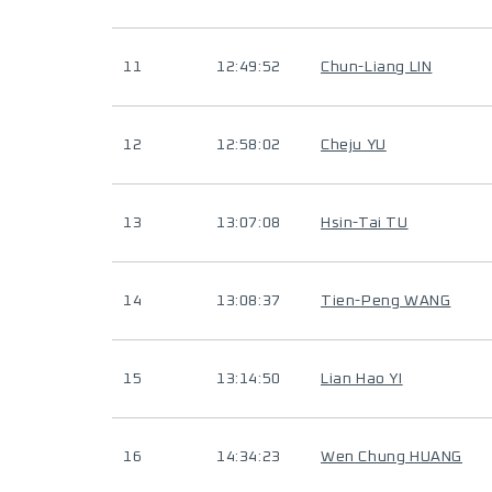
11
12:49:52
Chun-Liang LIN
12
12:58:02
Cheju YU
13
13:07:08
Hsin-Tai TU
14
13:08:37
Tien-Peng WANG
15
13:14:50
Lian Hao YI
16
14:34:23
Wen Chung HUANG