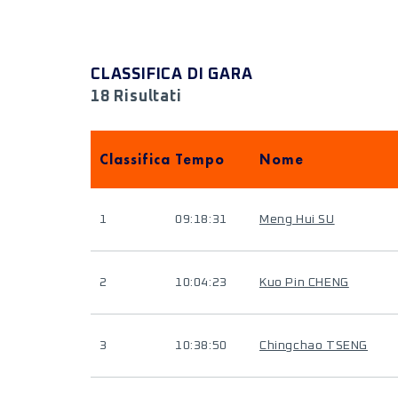
CLASSIFICA DI GARA
18 Risultati
Classifica
Tempo
Nome
1
09:18:31
Meng Hui SU
2
10:04:23
Kuo Pin CHENG
3
10:38:50
Chingchao TSENG