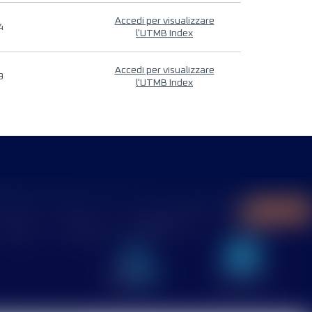
Accedi per visualizzare
4
l'UTMB Index
Accedi per visualizzare
9
l'UTMB Index