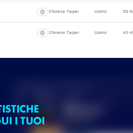
Chinese Taipei
Uomo
50-5
Chinese Taipei
Uomo
45-4
TISTICHE
UI I TUOI