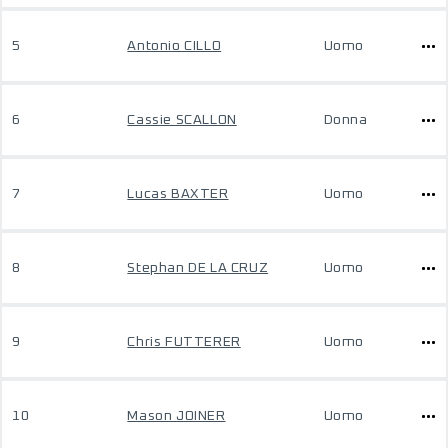
5
Antonio CILLO
Uomo
6
Cassie SCALLON
Donna
7
Lucas BAXTER
Uomo
8
Stephan DE LA CRUZ
Uomo
9
Chris FUTTERER
Uomo
10
Mason JOINER
Uomo