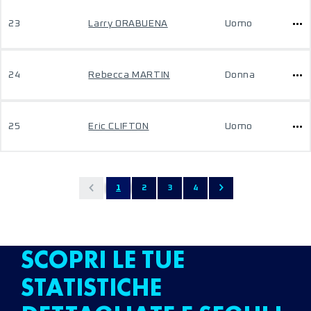
23
Larry ORABUENA
Uomo
24
Rebecca MARTIN
Donna
25
Eric CLIFTON
Uomo
1
2
3
4
SCOPRI LE TUE
STATISTICHE