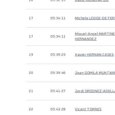
16
05:32:19
David MUNDINA-GIL
17
05:34:11
Michele LODGE-DE FE
Miquel-Angel MARTINE
17
05:34:11
HERNANDEZ
19
05:39:23
Xavier HERNAN CASES
20
05:39:46
Joan GOMILA MUNTAN
21
05:41:27
Jordi ORDONEZ-ADEL
22
05:43:28
Vicent TORRES