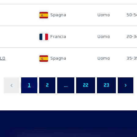
Spagna
Uomo
50-5
Francia
Uomo
20-3
LLO
Spagna
Uomo
35-3
1
2
...
22
23