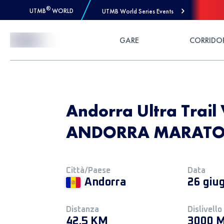
®
UTMB
WORLD
UTMB World Series Events
Skip to Content
GARE
CORRIDO
Andorra Ultra Trail 
ANDORRA MARATO 
Città/Paese
Data
Andorra
26 giu
Distanza
Dislivello
42.5 KM
3000 