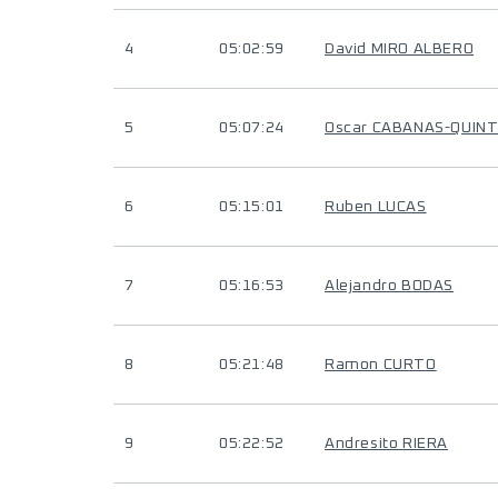
4
05:02:59
David MIRO ALBERO
5
05:07:24
Oscar CABANAS-QUIN
6
05:15:01
Ruben LUCAS
7
05:16:53
Alejandro BODAS
8
05:21:48
Ramon CURTO
9
05:22:52
Andresito RIERA