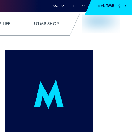
MY
UTMB
KM
IT
 LIFE
UTMB SHOP