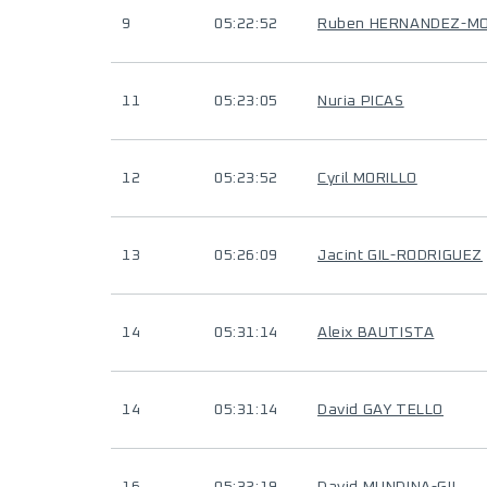
9
05:22:52
Ruben HERNANDEZ-M
11
05:23:05
Nuria PICAS
12
05:23:52
Cyril MORILLO
13
05:26:09
Jacint GIL-RODRIGUEZ
14
05:31:14
Aleix BAUTISTA
14
05:31:14
David GAY TELLO