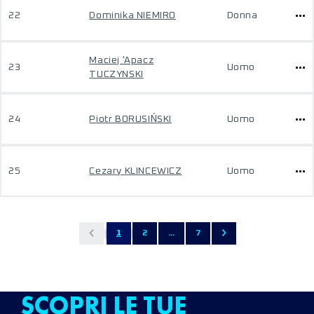
22
Dominika NIEMIRO
Donna
Maciej 'Apacz
23
Uomo
TUCZYNSKI
24
Piotr BORUSIŃSKI
Uomo
25
Cezary KLINCEWICZ
Uomo
1
2
...
7
SCOPRI LE TUE