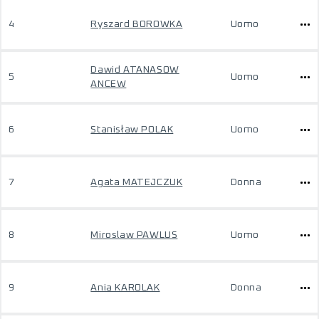
4
Ryszard BOROWKA
Uomo
Dawid ATANASOW
5
Uomo
ANCEW
6
Stanisław POLAK
Uomo
7
Agata MATEJCZUK
Donna
8
Miroslaw PAWLUS
Uomo
9
Ania KAROLAK
Donna