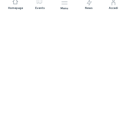
Homepage
Events
News
Accedi
Menu
UNISCITI A NOI
Sponsorizzazioni
Direttori di corsa