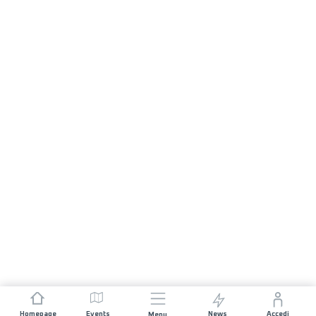
Homepage
Events
News
Accedi
Menu