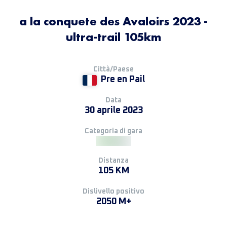
a la conquete des Avaloirs 2023 -
ultra-trail 105km
Città/Paese
Pre en Pail
Data
30 aprile 2023
Categoria di gara
Distanza
105 KM
Dislivello positivo
2050 M+