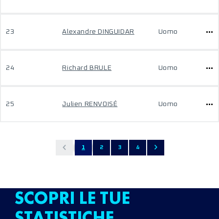
23
Alexandre DINGUIDAR
Uomo
24
Richard BRULE
Uomo
25
Julien RENVOISÉ
Uomo
1
2
3
4
SCOPRI LE TUE
STATISTICHE