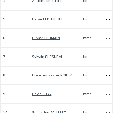
4
Antoine MOTTIER
Uomo
5
Herve LEBOUCHER
Uomo
6
Olivier THOMAIN
Uomo
7
Sylvain CHESNEAU
Uomo
8
Francois-Xavier POILLY
Uomo
9
David LORY
Uomo
10
Sebastien JOUSSET
Uomo