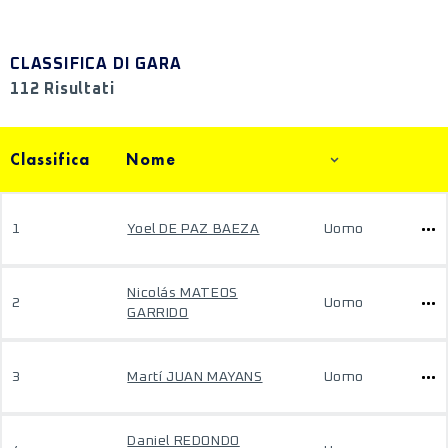
CLASSIFICA DI GARA
112 Risultati
Classifica
Nome
1
Yoel DE PAZ BAEZA
Uomo
Nicolás MATEOS
2
Uomo
GARRIDO
3
Martí JUAN MAYANS
Uomo
Daniel REDONDO