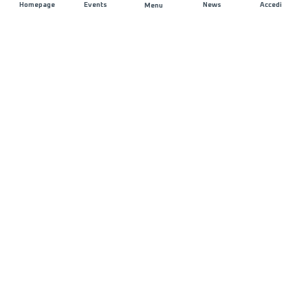
Homepage
Events
News
Accedi
Menu
UNISCITI A NOI
Sponsorizzazioni
Direttori di corsa