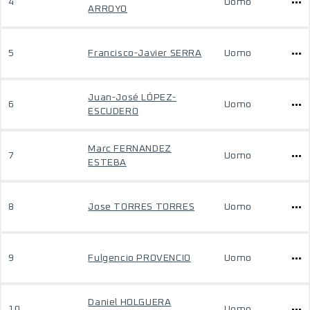
4
Uomo
ARROYO
5
Francisco-Javier SERRA
Uomo
Juan-José LÓPEZ-
6
Uomo
ESCUDERO
Marc FERNANDEZ
7
Uomo
ESTEBA
8
Jose TORRES TORRES
Uomo
9
Fulgencio PROVENCIO
Uomo
Daniel HOLGUERA
10
Uomo