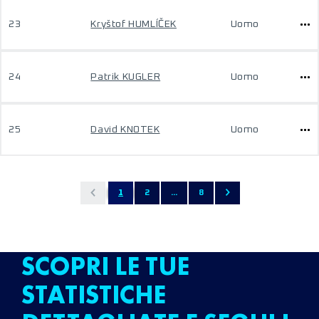
23
Kryštof HUMLÍČEK
Uomo
24
Patrik KUGLER
Uomo
25
David KNOTEK
Uomo
1
2
...
8
SCOPRI LE TUE
STATISTICHE