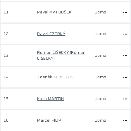
11
Pavel MATOUŠEK
Uomo
12
Pavel CZERNÝ
Uomo
Roman ČIŠECKÝ (Roman
13
Uomo
CISECKY)
14
Zdeněk KUBICZEK
Uomo
15
Koch MARTIN
Uomo
16
Marcel FILIP
Uomo