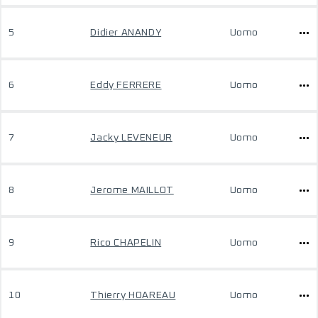
5
Didier ANANDY
Uomo
6
Eddy FERRERE
Uomo
7
Jacky LEVENEUR
Uomo
8
Jerome MAILLOT
Uomo
9
Rico CHAPELIN
Uomo
10
Thierry HOAREAU
Uomo