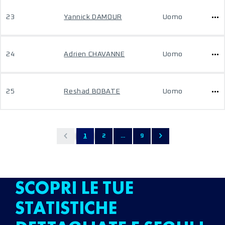
23
Yannick DAMOUR
Uomo
24
Adrien CHAVANNE
Uomo
25
Reshad BOBATE
Uomo
1
2
...
9
SCOPRI LE TUE
STATISTICHE