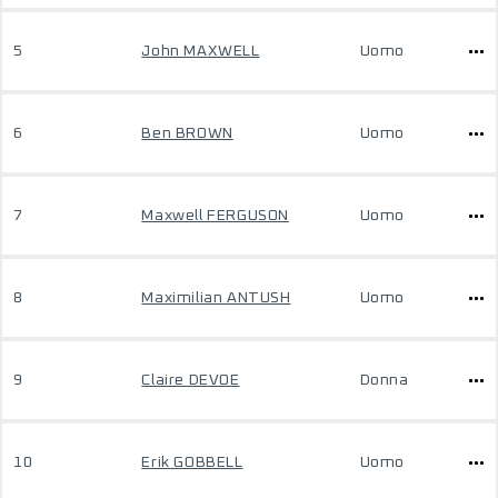
5
John MAXWELL
Uomo
6
Ben BROWN
Uomo
7
Maxwell FERGUSON
Uomo
8
Maximilian ANTUSH
Uomo
9
Claire DEVOE
Donna
10
Erik GOBBELL
Uomo