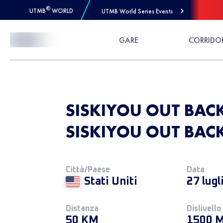
®
UTMB
WORLD
UTMB World Series Events
Skip to Content
GARE
CORRIDO
SISKIYOU OUT BACK
SISKIYOU OUT BACK
Città/Paese
Data
Stati Uniti
27 lugl
Distanza
Dislivello
50 KM
1500 