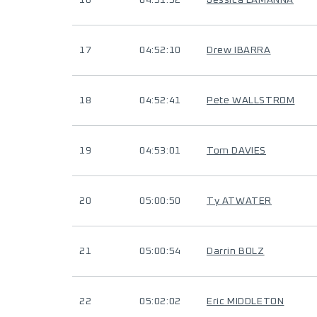
16
04:51:52
Jessica LAMANNA
17
04:52:10
Drew IBARRA
18
04:52:41
Pete WALLSTROM
19
04:53:01
Tom DAVIES
20
05:00:50
Ty ATWATER
21
05:00:54
Darrin BOLZ
22
05:02:02
Eric MIDDLETON