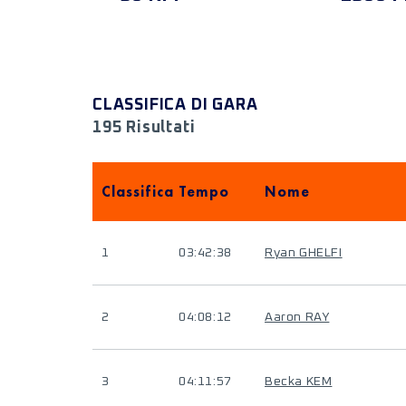
CLASSIFICA DI GARA
195 Risultati
Classifica
Tempo
Nome
1
03:42:38
Ryan GHELFI
2
04:08:12
Aaron RAY
3
04:11:57
Becka KEM