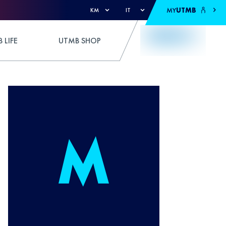
MY
UTMB
KM
IT
 LIFE
UTMB SHOP