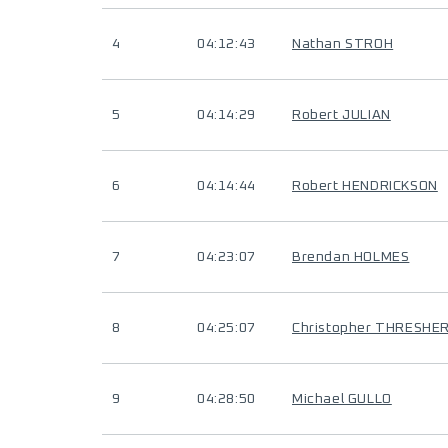
4
04:12:43
Nathan STROH
5
04:14:29
Robert JULIAN
6
04:14:44
Robert HENDRICKSON
7
04:23:07
Brendan HOLMES
8
04:25:07
Christopher THRESHE
9
04:28:50
Michael GULLO