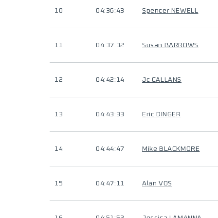
10
04:36:43
Spencer NEWELL
11
04:37:32
Susan BARROWS
12
04:42:14
Jc CALLANS
13
04:43:33
Eric DINGER
14
04:44:47
Mike BLACKMORE
15
04:47:11
Alan VOS