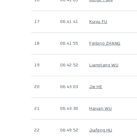
16
06:41:03
Mingli TIAN
17
06:41:41
Kuiyu FU
18
06:41:55
Feilong ZHANG
19
06:42:52
Liangtang WU
20
06:43:03
Jie HE
21
06:43:30
Haiyan WU
22
06:49:52
Jiafeng HU