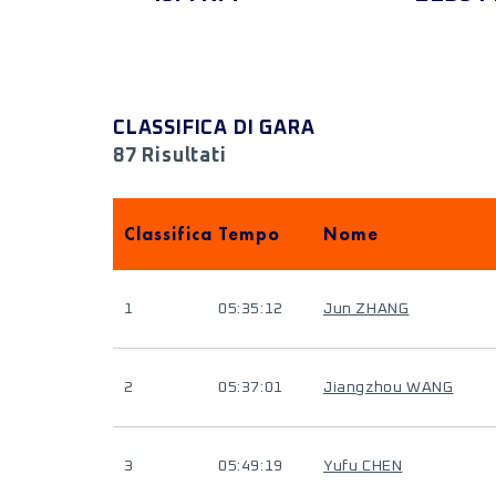
CLASSIFICA DI GARA
87 Risultati
Classifica
Tempo
Nome
1
05:35:12
Jun ZHANG
2
05:37:01
Jiangzhou WANG
3
05:49:19
Yufu CHEN