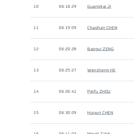
10
06:18:29
Guangkai JI
11
06:19:09
Chaohan CHEN
12
06:20:28
Baogui ZENG
13
06:25:27
Wensheng HE
14
06:26:41
Peifu ZHOU
15
06:30:09
Huiyun CHEN