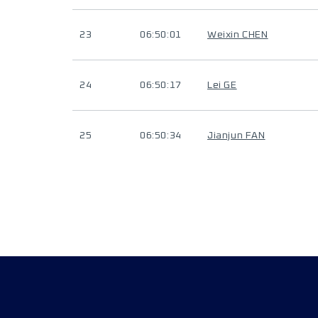
23
06:50:01
Weixin CHEN
24
06:50:17
Lei GE
25
06:50:34
Jianjun FAN