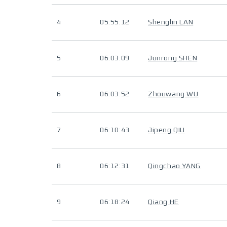
4
05:55:12
Shenglin LAN
5
06:03:09
Junrong SHEN
6
06:03:52
Zhouwang WU
7
06:10:43
Jipeng QIU
8
06:12:31
Qingchao YANG
9
06:18:24
Qiang HE