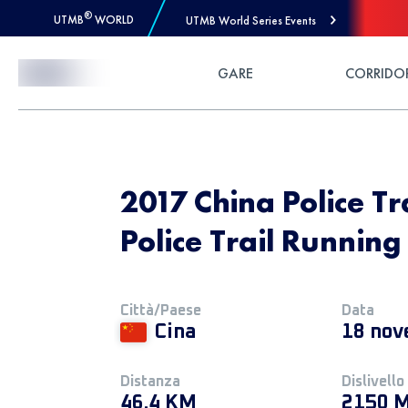
®
UTMB
WORLD
UTMB World Series Events
Skip to Content
GARE
CORRIDO
2017 China Police Tr
Police Trail Running
Città/Paese
Data
Cina
18 nov
Distanza
Dislivello
46.4 KM
2150 