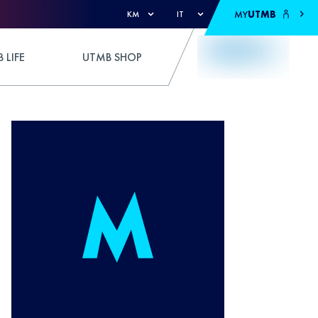
MY
UTMB
KM
IT
 LIFE
UTMB SHOP