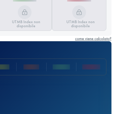
UTMB Index non
UTMB Index non
disponibile
disponibile
come viene calcolato?