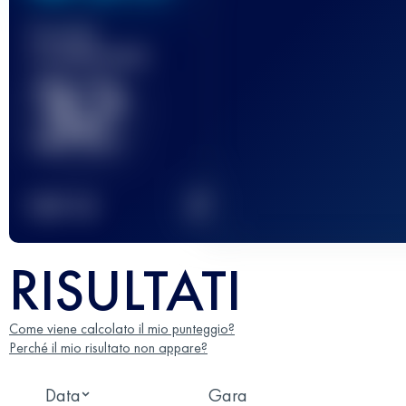
Gara(e)
completata(e)
32
2
TOP
10
RISULTATI
Come viene calcolato il mio punteggio?
Perché il mio risultato non appare?
Data
Gara