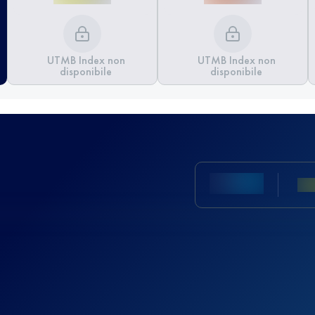
UTMB Index non
UTMB Index non
disponibile
disponibile