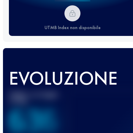
UTMB Index non disponibile
EVOLUZIONE
Miglior punteggio
UTMB
636