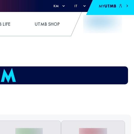
MY
UTMB
KM
IT
 LIFE
UTMB SHOP