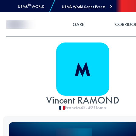
®
UTMB
WORLD
UTMB World Series Events
Skip to Content
GARE
CORRIDO
Vincent RAMOND
Francia
45-49
Uomo