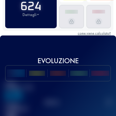
624
Dettagli
come viene calcolato?
EVOLUZIONE
Miglior
punteggio UTMB
636
TOP
10
2
Gara(e)
completata(e)