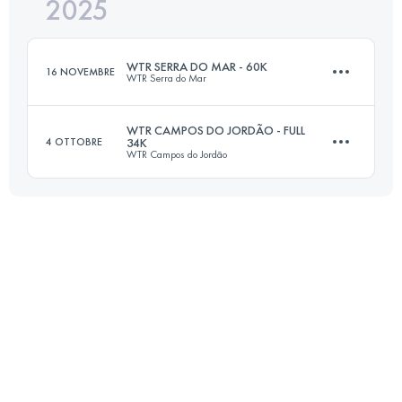
2025
60 KM
1700 M+
WTR SERRA DO MAR - 60K
16 NOVEMBRE
WTR Serra do Mar
Accedi per visualizzare l'UTMB Index
WTR CAMPOS DO JORDÃO - FULL
4 OTTOBRE
34K
WTR Campos do Jordão
50 KM
3000 M+
35 KM
1100 M+
Accedi per visualizzare l'UTMB Index
Accedi per visualizzare l'UTMB Index