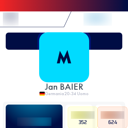
Skip to Content
Jan BAIER
Germania
20-34
Uomo
352
624