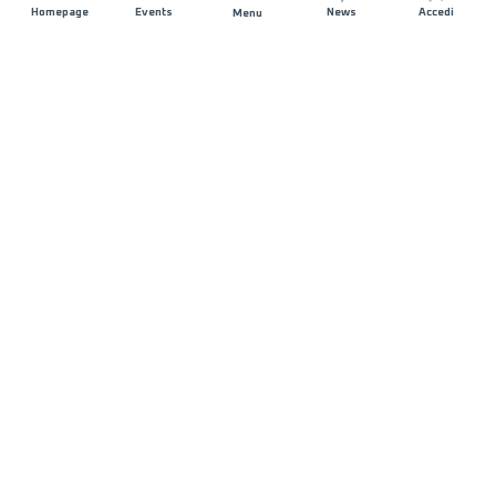
Homepage
Events
News
Accedi
Menu
UNISCITI A NOI
Sponsorizzazioni
Direttori di corsa