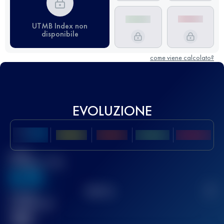
UTMB Index non
disponibile
come viene calcolato?
EVOLUZIONE
Miglior
punteggio UTMB
636
TOP
10
2
Gara(e)
completata(e)
32