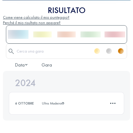
RISULTATO
Come viene calcolato il mio punteggio?
Perché il mio risultato non appare?
Data
Gara
2024
6 OTTOBRE
Ultra Madeira®
7.7 KM
310 M+