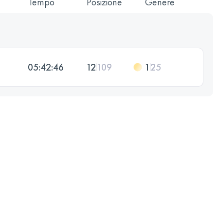
Tempo
Posizione
Genere
05:42:46
12
109
1
25