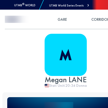
®
UTMB
WORLD
UTMB World Series Events
Skip to Content
GARE
CORRIDO
Megan LANE
Stati Uniti
20-34
Donna