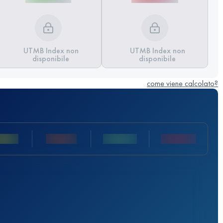
UTMB Index non
UTMB Index non
disponibile
disponibile
come viene calcolato?