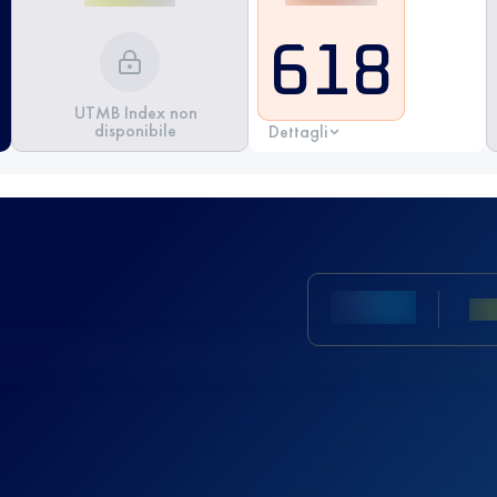
618
UTMB Index non
disponibile
Dettagli