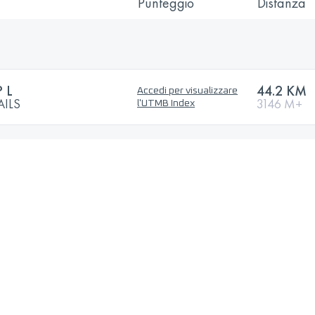
Punteggio
Distanza
 L
44.2 KM
Accedi per visualizzare
AILS
3146 M+
l'UTMB Index