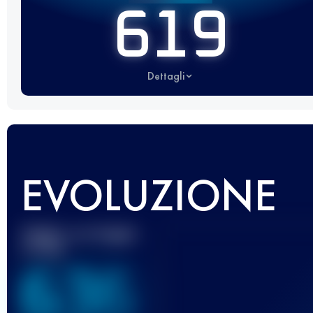
619
Dettagli
EVOLUZIONE
Miglior punteggio
UTMB
636