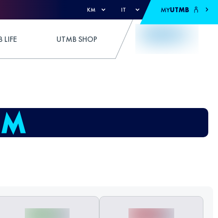
MY
UTMB
KM
IT
 LIFE
UTMB SHOP