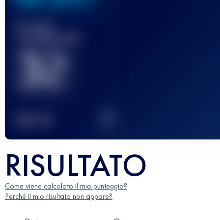
Gara(e)
completata(e)
32
2
TOP
10
RISULTATO
Come viene calcolato il mio punteggio?
Perché il mio risultato non appare?