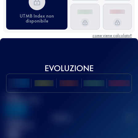
UTMB Index non
disponibile
come viene calcolato?
EVOLUZIONE
Miglior
punteggio UTMB
636
TOP
10
2
Gara(e)
completata(e)
32