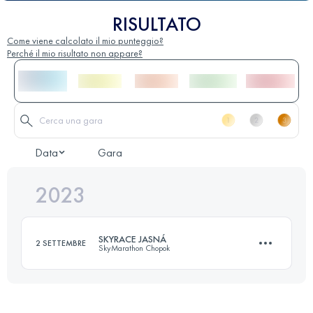
RISULTATO
Come viene calcolato il mio punteggio?
Perché il mio risultato non appare?
Data
Gara
2023
SKYRACE JASNÁ
2 SETTEMBRE
SkyMarathon Chopok
21 KM
1400 M+