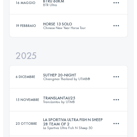
BTRU 60KM
16 MAGGIO
BTR Ultra
18.1 KM
845 M+
HORSE 13 SOLO
19 FEBBRAIO
Chinese New Year Horse Tour
61.4 KM
3972 M+
Accedi per visualizzare l'UTMB Index
2025
13.8 KM
650 M+
Accedi per visualizzare l'UTMB Index
SUTHEP 20-NIGHT
6 DICEMBRE
Chiangmai Thailand by UTMB®
Accedi per visualizzare l'UTMB Index
TRANSLANTAU25
15 NOVEMBRE
TransLantau by UTMB
21 KM
1200 M+
LA SPORTIVA ULTRA FISH N SHEEP
25 OTTOBRE
28 TEAM OF 2
La Sportiva Ultra Fish N Sheep 50
26 KM
1400 M+