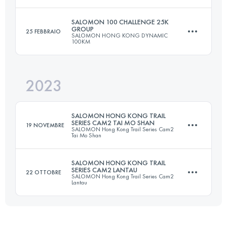
18 KM
1033 M+
Accedi per visualizzare l'UTMB Index
SALOMON 100 CHALLENGE 25K
GROUP
25 FEBBRAIO
SALOMON HONG KONG DYNAMIC
15 KM
757 M+
100KM
Accedi per visualizzare l'UTMB Index
2023
25.8 KM
1500 M+
Accedi per visualizzare l'UTMB Index
SALOMON HONG KONG TRAIL
SERIES CAM2 TAI MO SHAN
19 NOVEMBRE
SALOMON Hong Kong Trail Series Cam2
Tai Mo Shan
Accedi per visualizzare l'UTMB Index
SALOMON HONG KONG TRAIL
SERIES CAM2 LANTAU
22 OTTOBRE
SALOMON Hong Kong Trail Series Cam2
29.2 KM
1669 M+
Lantau
22.8 KM
1670 M+