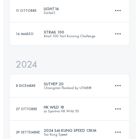
Accedi per visualizzare l'UTMB Index
LIGHT16
11 OTTOBRE
Dark45
Squadra
27.6 KM
1457 M+
Accedi per visualizzare l'UTMB Index
XTRAIL 100
16 MARZO
Xtrail 100 Trail Running Challenge
15.9 KM
1164 M+
Accedi per visualizzare l'UTMB Index
2024
26.4 KM
612 M+
Accedi per visualizzare l'UTMB Index
SUTHEP 20
8 DICEMBRE
Chiangmai Thailand by UTMB®
Accedi per visualizzare l'UTMB Index
HK WILD 18
27 OTTOBRE
La Sportiva HK Wild 50
24 KM
1190 M+
2024 SAI KUNG SPEED 15KM
29 SETTEMBRE
Sai Kung Speed