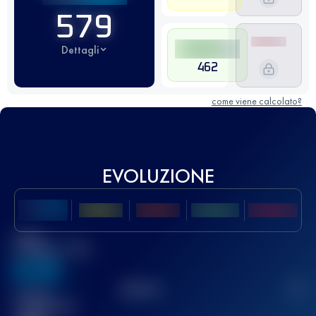
579
Dettagli
462
come viene calcolato?
EVOLUZIONE
Miglior
punteggio UTMB
636
TOP
10
2
Gara(e)
completata(e)