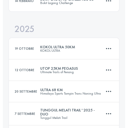
14 FEBBRAIO
Bukit Lagong Challenge
100.4 KM
4783 M+
2025
36 KM
2430 M+
Accedi per visualizzare l'UTMB Index
KOKOL ULTRA 50KM
19 OTTOBRE
KOKOL ULTRA
Accedi per visualizzare l'UTMB Index
UTOP 25KM PEGASUS
12 OTTOBRE
Ultimate Trails of Penang
50 KM
2610 M+
ULTRA 68 KM
20 SETTEMBRE
Himalaya Sports Tampin Trans Naning Ultra
24.4 KM
1487 M+
Accedi per visualizzare l'UTMB Index
TUNGGUL MELATI TRAIL ' 2025 -
7 SETTEMBRE
DUO
Tunggul Melati Trail
68 KM
5000 M+