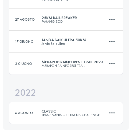
Accedi per visualizzare l'UTMB Index
25KM BALL BREAKER
27 AGOSTO
PAHANG ECO
52.8 KM
2015 M+
JANDA BAIK ULTRA 50KM
17 GIUGNO
Janda Baik Ultra
25 KM
1240 M+
Accedi per visualizzare l'UTMB Index
MERAPOH RAINFOREST TRAIL 2023
3 GIUGNO
MERAPOH RAINFOREST TRAIL
50 KM
2000 M+
Accedi per visualizzare l'UTMB Index
2022
50 KM
857 M+
Accedi per visualizzare l'UTMB Index
CLASSIC
6 AGOSTO
TRANSNANING ULTRA NS CHALLENGE
Accedi per visualizzare l'UTMB Index