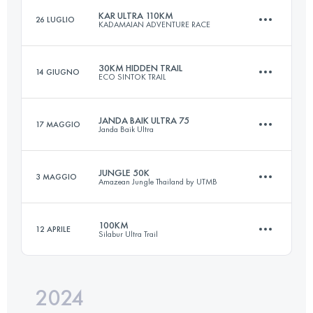
Accedi per visualizzare l'UTMB Index
KAR ULTRA 110KM
26 LUGLIO
KADAMAIAN ADVENTURE RACE
Squadra
56.6 KM
2010 M+
Accedi per visualizzare l'UTMB Index
30KM HIDDEN TRAIL
14 GIUGNO
ECO SINTOK TRAIL
110 KM
4250 M+
JANDA BAIK ULTRA 75
17 MAGGIO
Janda Baik Ultra
Accedi per visualizzare l'UTMB Index
30 KM
1563 M+
Accedi per visualizzare l'UTMB Index
JUNGLE 50K
3 MAGGIO
Amazean Jungle Thailand by UTMB
75 KM
3500 M+
Accedi per visualizzare l'UTMB Index
100KM
12 APRILE
Silabur Ultra Trail
50 KM
2350 M+
Accedi per visualizzare l'UTMB Index
2024
99.8 KM
2604 M+