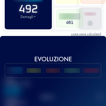
492
Dettagli
491
come viene calcolato?
EVOLUZIONE
Miglior
punteggio UTMB
636
TOP
10
2
Gara(e)
completata(e)