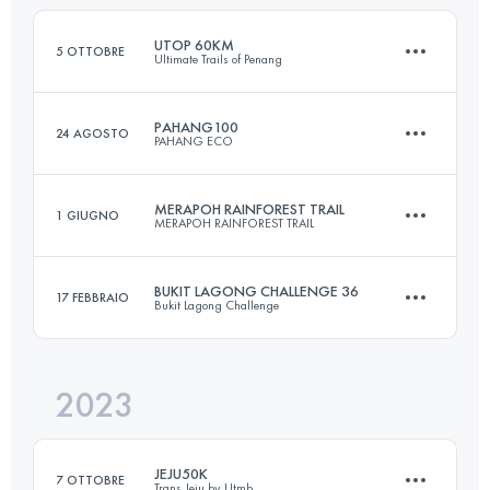
Accedi per visualizzare l'UTMB Index
UTOP 60KM
5 OTTOBRE
Ultimate Trails of Penang
Accedi per visualizzare l'UTMB Index
PAHANG100
24 AGOSTO
PAHANG ECO
63.5 KM
4270 M+
MERAPOH RAINFOREST TRAIL
1 GIUGNO
MERAPOH RAINFOREST TRAIL
100 KM
6000 M+
Accedi per visualizzare l'UTMB Index
BUKIT LAGONG CHALLENGE 36
17 FEBBRAIO
Bukit Lagong Challenge
100 KM
1709 M+
Accedi per visualizzare l'UTMB Index
2023
36 KM
2430 M+
Accedi per visualizzare l'UTMB Index
JEJU50K
7 OTTOBRE
Trans Jeju by Utmb