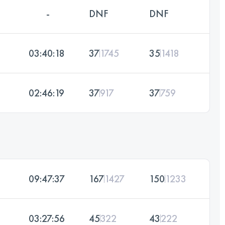
-
DNF
DNF
03:40:18
37
1745
35
1418
02:46:19
37
917
37
759
09:47:37
167
1427
150
1233
03:27:56
45
322
43
222