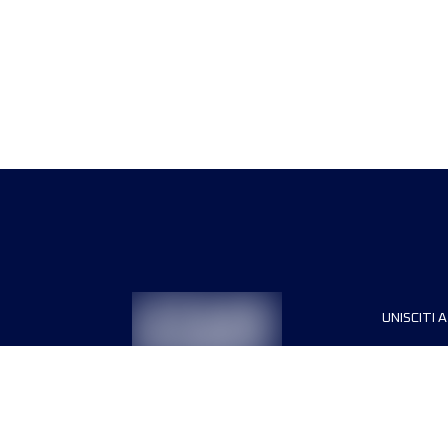
UNISCITI A
Sponsori
Direttori