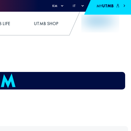
MY
UTMB
KM
IT
 LIFE
UTMB SHOP