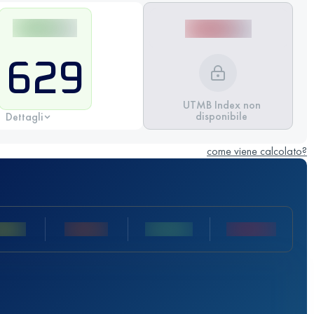
629
UTMB Index non
disponibile
Dettagli
come viene calcolato?