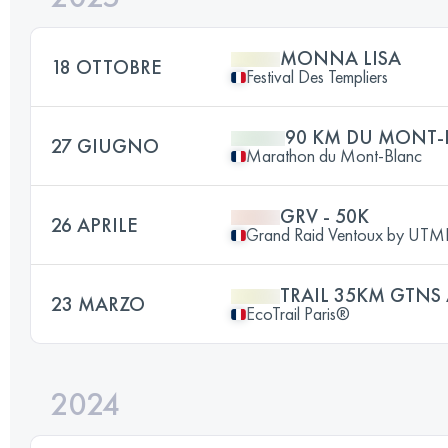
MONNA LISA
18 OTTOBRE
Festival Des Templiers
90 KM DU MONT-
27 GIUGNO
Marathon du Mont-Blanc
GRV - 50K
26 APRILE
Grand Raid Ventoux by UTM
TRAIL 35KM GTNS
23 MARZO
EcoTrail Paris®
2024