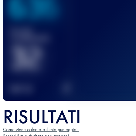
636
Gara(e)
completata(e)
32
2
TOP
10
RISULTATI
Come viene calcolato il mio punteggio?
Perché il mio risultato non appare?