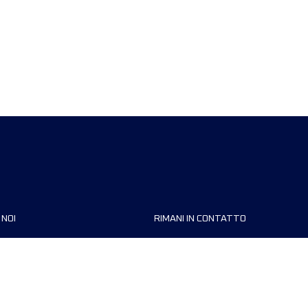
 NOI
RIMANI IN CONTATTO
zzazioni
FAQ
 di corsa
Contattaci
MyUTMB+