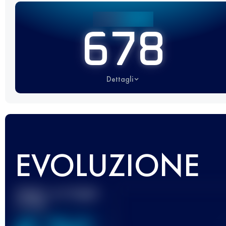
678
Dettagli
EVOLUZIONE
Miglior punteggio
UTMB