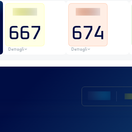
667
674
Dettagli
Dettagli