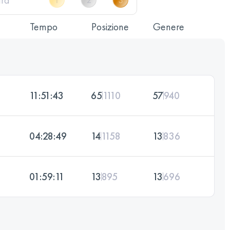
Tempo
Posizione
Genere
11:51:43
65
1110
57
940
04:28:49
14
1158
13
836
01:59:11
13
895
13
696