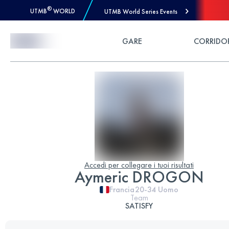
®
UTMB
WORLD
UTMB World Series Events
Skip to Content
GARE
CORRIDO
Accedi per collegare i tuoi risultati
Aymeric DROGON
Francia
20-34
Uomo
Team
SATISFY