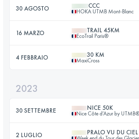
CCC
30 AGOSTO
HOKA UTMB Mont-Blanc
TRAIL 45KM
16 MARZO
EcoTrail Paris®
30 KM
4 FEBBRAIO
MaxiCross
2023
NICE 50K
30 SETTEMBRE
Nice Côte d’Azur by UTMB
PRALO VU DU CIEL
2 LUGLIO
Week end du Tour des Glacier