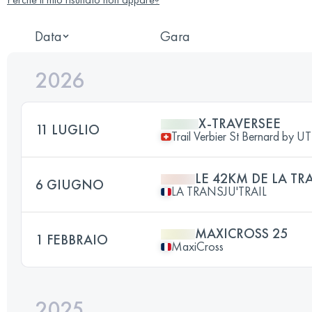
Data
Gara
2026
X-TRAVERSEE
11 LUGLIO
Trail Verbier St Bernard by 
LE 42KM DE LA TR
6 GIUGNO
LA TRANSJU'TRAIL
MAXICROSS 25
1 FEBBRAIO
MaxiCross
2025