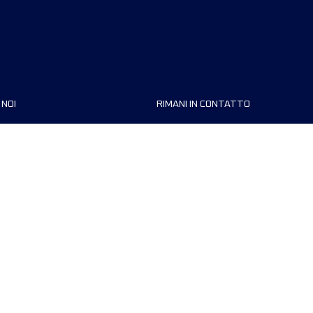
 NOI
RIMANI IN CONTATTO
zzazioni
FAQ
 di corsa
Contattaci
MyUTMB+