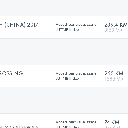
 (CHINA) 2017
239.4 KM
Accedi per visualizzare
3153 M+
l'UTMB Index
ROSSING
250 KM
Accedi per visualizzare
1588 M+
l'UTMB Index
74 KM
Accedi per visualizzare
AIL® COLLSEROLA
2748 M+
l'UTMB Index