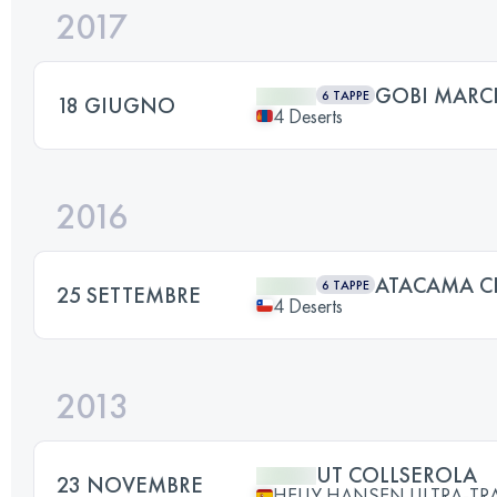
2017
GOBI MARCH
6 TAPPE
18 GIUGNO
4 Deserts
2016
ATACAMA C
6 TAPPE
25 SETTEMBRE
4 Deserts
2013
UT COLLSEROLA
23 NOVEMBRE
HELLY HANSEN ULTRA-TR