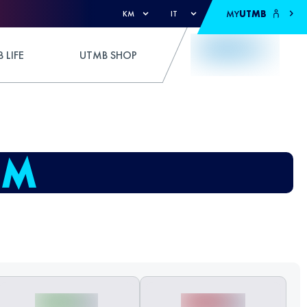
MY
UTMB
KM
IT
 LIFE
UTMB SHOP