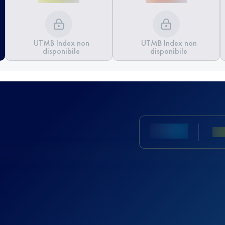
UTMB Index non
UTMB Index non
disponibile
disponibile