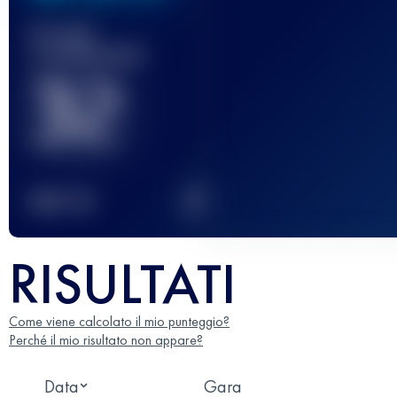
Gara(e)
completata(e)
32
2
TOP
10
RISULTATI
Come viene calcolato il mio punteggio?
Perché il mio risultato non appare?
Data
Gara