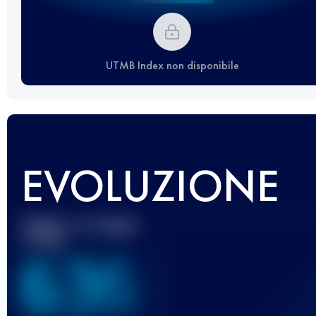
UTMB Index non disponibile
EVOLUZIONE
Miglior punteggio
UTMB
636