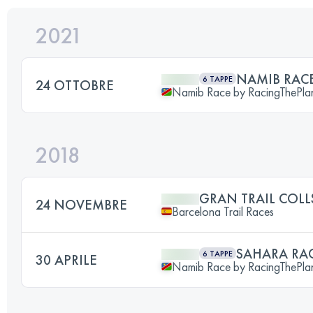
2021
NAMIB RACE
6 TAPPE
24 OTTOBRE
Namib Race by RacingThePla
2018
GRAN TRAIL COL
24 NOVEMBRE
Barcelona Trail Races
SAHARA RAC
6 TAPPE
30 APRILE
Namib Race by RacingThePla