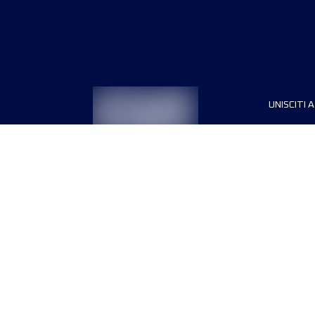
UNISCITI A
Sponsori
Direttori