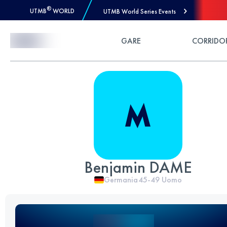
®
UTMB
WORLD
UTMB World Series Events
Skip to Content
GARE
CORRIDO
Benjamin DAME
Germania
45-49
Uomo