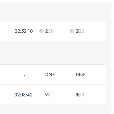
22:52:10
2
30
2
20
-
DNF
DNF
32:18:42
9
81
8
60