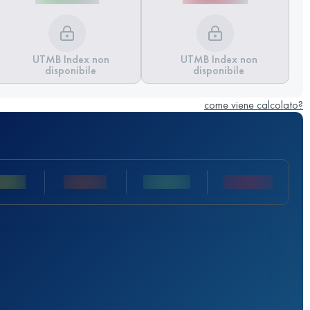
UTMB Index non
UTMB Index non
disponibile
disponibile
come viene calcolato?