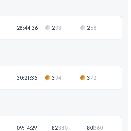
28:44:36
2
93
2
68
30:21:35
3
94
3
72
09:14:29
82
380
80
360