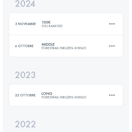
2024
152.2 KM
5352 M+
100K
3 NOVEMBRE
OSJ KAMI100
Accedi per visualizzare l'UTMB Index
MIDDLE
6 OTTOBRE
FORESTRAIL HIRUZEN-SHINJO
110.3 KM
5766 M+
2023
36.8 KM
1280 M+
Accedi per visualizzare l'UTMB Index
LONG
22 OTTOBRE
FORESTRAIL HIRUZEN-SHINJO
Accedi per visualizzare l'UTMB Index
2022
68 KM
3280 M+