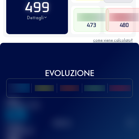
499
Dettagli
473
480
come viene calcolato?
EVOLUZIONE
Miglior
punteggio UTMB
636
TOP
10
2
Gara(e)
completata(e)