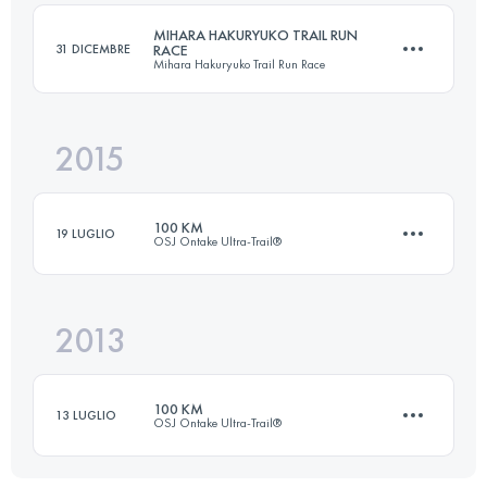
MIHARA HAKURYUKO TRAIL RUN
31 DICEMBRE
RACE
Mihara Hakuryuko Trail Run Race
Accedi per visualizzare l'UTMB Index
2015
21.3 KM
800 M+
100 KM
19 LUGLIO
OSJ Ontake Ultra-Trail®️
Accedi per visualizzare l'UTMB Index
2013
100.8 KM
4320 M+
100 KM
13 LUGLIO
OSJ Ontake Ultra-Trail®️
Accedi per visualizzare l'UTMB Index