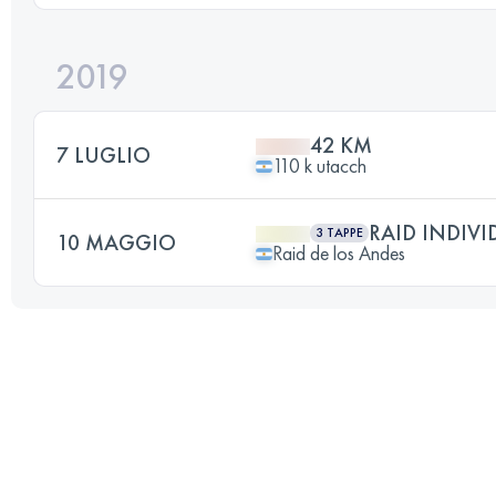
2019
42 KM
7 LUGLIO
110 k utacch
RAID INDIVI
3 TAPPE
10 MAGGIO
Raid de los Andes