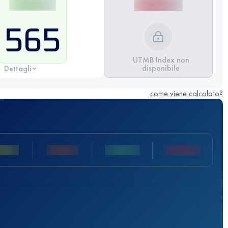
565
UTMB Index non
disponibile
Dettagli
come viene calcolato?