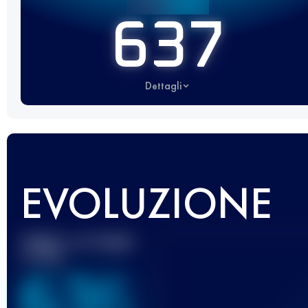
637
Dettagli
EVOLUZIONE
Miglior punteggio
UTMB
636