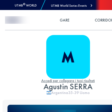
®
UTMB
WORLD
UTMB World Series Events
Skip to Content
GARE
CORRIDO
Accedi per collegare i tuoi risultati
Agustin SERRA
Argentina
35-39
Uomo