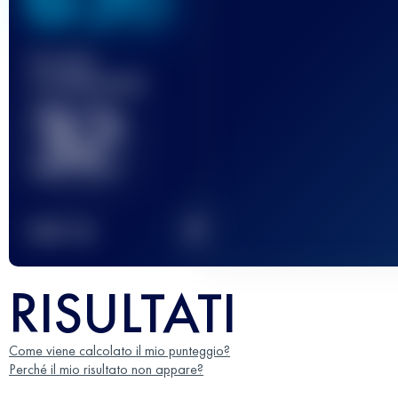
Gara(e)
completata(e)
32
2
TOP
10
RISULTATI
Come viene calcolato il mio punteggio?
Perché il mio risultato non appare?