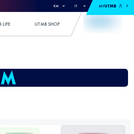
MY
UTMB
KM
IT
 LIFE
UTMB SHOP