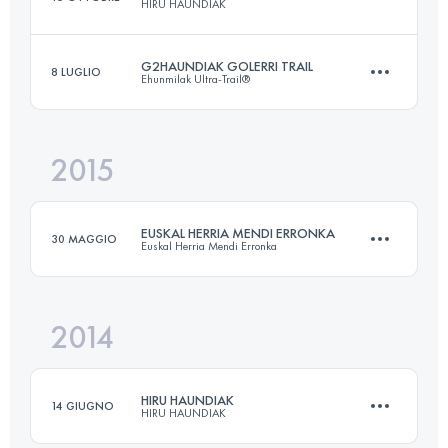
HIRU HAUNDIAK
Accedi per visualizzare l'UTMB Index
G2HAUNDIAK GOLERRI TRAIL
8 LUGLIO
Ehunmilak Ultra-Trail®
101.3 KM
4620 M+
2015
90.7 KM
5270 M+
Accedi per visualizzare l'UTMB Index
EUSKAL HERRIA MENDI ERRONKA
30 MAGGIO
Euskal Herria Mendi Erronka
Accedi per visualizzare l'UTMB Index
2014
67.5 KM
3440 M+
HIRU HAUNDIAK
14 GIUGNO
HIRU HAUNDIAK
Accedi per visualizzare l'UTMB Index