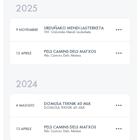
2025
65 KM
3700 M+
URDUÑAKO MENDI LASTERKETA
9 NOVEMBRE
VIII. Urduñako Mendi Lasterketa
Accedi per visualizzare l'UTMB Index
PELS CAMINS DELS MATXOS
12 APRILE
Pels Camins Dels Matxos
33 KM
1750 M+
2024
62.6 KM
3140 M+
Accedi per visualizzare l'UTMB Index
DOMUSA TEKNIK 40 MLK
4 MAGGIO
DOMUSA TEKNIK 40 MLK
Accedi per visualizzare l'UTMB Index
PELS CAMINS DELS MATXOS
13 APRILE
Pels Camins Dels Matxos
65 KM
3700 M+