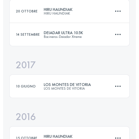
HIRU HAUNDIAK
20 OTTOBRE
HIRU HAUNDIAK
Accedi per visualizzare l'UTMB Index
DEIADAR ULTRA 105K
14 SETTEMBRE
Bocineros-Deiadar Xtreme
101.4 KM
5180 M+
2017
105.5 KM
4480 M+
Accedi per visualizzare l'UTMB Index
LOS MONTES DE VITORIA
10 GIUGNO
LOS MONTES DE VITORIA
Accedi per visualizzare l'UTMB Index
2016
61.5 KM
2480 M+
HIRU HAUNDIAK
15 OTTOBRE