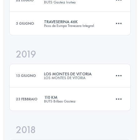
BUTS Gasteiz Iruñea
56.3 KM
3476 M+
Accedi per visualizzare l'UTMB Index
TRAVESERINA 46K
5 GIUGNO
Picos de Europa Travesera Integral
131.9 KM
6260 M+
Accedi per visualizzare l'UTMB Index
2019
45.6 KM
3120 M+
Accedi per visualizzare l'UTMB Index
LOS MONTES DE VITORIA
15 GIUGNO
LOS MONTES DE VITORIA
Accedi per visualizzare l'UTMB Index
110 KM
23 FEBBRAIO
BUTS Bilbao Gasteiz
62.6 KM
2670 M+
2018
105.7 KM
5780 M+
Accedi per visualizzare l'UTMB Index