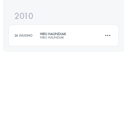
2010
100.3 KM
5187 M+
HIRU HAUNDIAK
26 GIUGNO
HIRU HAUNDIAK
Accedi per visualizzare l'UTMB Index
102.5 KM
5075 M+
Accedi per visualizzare l'UTMB Index