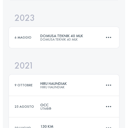
2023
62.6 KM
3140 M+
Accedi per visualizzare l'UTMB Index
DOMUSA TEKNIK 40 MLK
6 MAGGIO
DOMUSA TEKNIK 40 MLK
Accedi per visualizzare l'UTMB Index
2021
65 KM
3700 M+
HIRU HAUNDIAK
9 OTTOBRE
HIRU HAUNDIAK
Accedi per visualizzare l'UTMB Index
OCC
25 AGOSTO
UTMB®
102.6 KM
5110 M+
130 KM
22 LUGLIO