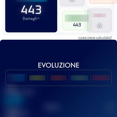
443
Dettagli
443
come viene calcolato?
EVOLUZIONE
Miglior
punteggio UTMB
636
TOP
10
2
Gara(e)
completata(e)