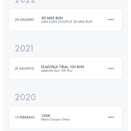
50 MILE RUN
25 GIUGNO
SAN JUAN SOLSTICE 50 MILE RUN
Accedi per visualizzare l'UTMB Index
2021
80 KM
3920 M+
LEADVILLE TRIAL 100 RUN
21 AGOSTO
Leadville Trail 100 Run
Accedi per visualizzare l'UTMB Index
2020
162.1 KM
4230 M+
100K
15 FEBBRAIO
Black Canyon Ultras
Accedi per visualizzare l'UTMB Index