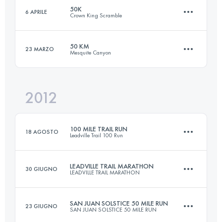
50K
6 APRILE
Crown King Scramble
82 KM
3350 M+
Accedi per visualizzare l'UTMB Index
50 KM
23 MARZO
Mesquite Canyon
50.4 KM
1980 M+
Accedi per visualizzare l'UTMB Index
2012
50.5 KM
1573 M+
Accedi per visualizzare l'UTMB Index
100 MILE TRAIL RUN
18 AGOSTO
Leadville Trail 100 Run
Accedi per visualizzare l'UTMB Index
LEADVILLE TRAIL MARATHON
30 GIUGNO
LEADVILLE TRAIL MARATHON
158.6 KM
4400 M+
SAN JUAN SOLSTICE 50 MILE RUN
23 GIUGNO
SAN JUAN SOLSTICE 50 MILE RUN
42 KM
1950 M+