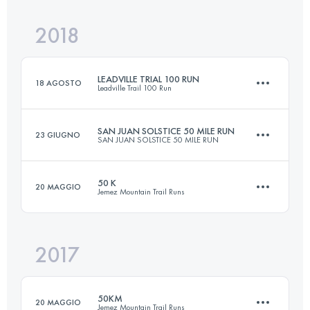
2018
100.2 KM
1590 M+
LEADVILLE TRIAL 100 RUN
18 AGOSTO
Leadville Trail 100 Run
Accedi per visualizzare l'UTMB Index
SAN JUAN SOLSTICE 50 MILE RUN
23 GIUGNO
SAN JUAN SOLSTICE 50 MILE RUN
162.2 KM
4230 M+
50 K
20 MAGGIO
Jemez Mountain Trail Runs
80 KM
3920 M+
Accedi per visualizzare l'UTMB Index
2017
51.2 KM
1980 M+
Accedi per visualizzare l'UTMB Index
50KM
20 MAGGIO
Jemez Mountain Trail Runs