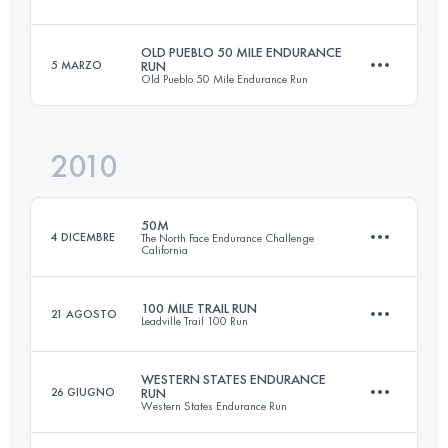
80 KM
3920 M+
Accedi per visualizzare l'UTMB Index
OLD PUEBLO 50 MILE ENDURANCE
5 MARZO
RUN
Old Pueblo 50 Mile Endurance Run
78.4 KM
2713 M+
Accedi per visualizzare l'UTMB Index
2010
80.5 KM
2500 M+
Accedi per visualizzare l'UTMB Index
50M
4 DICEMBRE
The North Face Endurance Challenge
California
Accedi per visualizzare l'UTMB Index
100 MILE TRAIL RUN
21 AGOSTO
Leadville Trail 100 Run
82.2 KM
3200 M+
WESTERN STATES ENDURANCE
26 GIUGNO
RUN
Western States Endurance Run
158.6 KM
4400 M+
Accedi per visualizzare l'UTMB Index