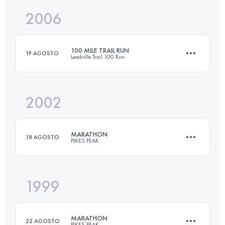
2006
158.6 KM
4400 M+
100 MILE TRAIL RUN
19 AGOSTO
Leadville Trail 100 Run
Accedi per visualizzare l'UTMB Index
2002
158.6 KM
4400 M+
MARATHON
18 AGOSTO
PIKES PEAK
Accedi per visualizzare l'UTMB Index
1999
42 KM
2376 M+
MARATHON
22 AGOSTO
PIKES PEAK