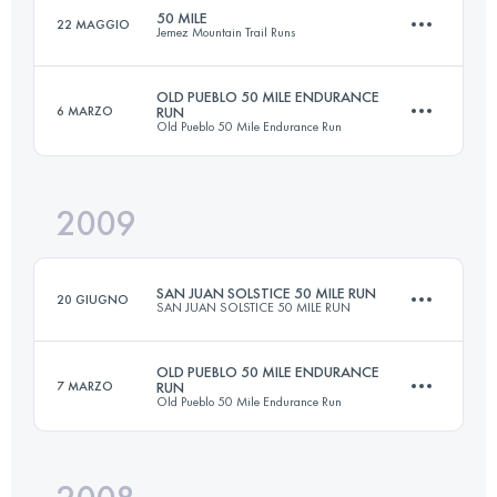
50 MILE
22 MAGGIO
Jemez Mountain Trail Runs
161 KM
5760 M+
Accedi per visualizzare l'UTMB Index
OLD PUEBLO 50 MILE ENDURANCE
6 MARZO
RUN
Old Pueblo 50 Mile Endurance Run
81 KM
3400 M+
Accedi per visualizzare l'UTMB Index
2009
80.5 KM
2500 M+
Accedi per visualizzare l'UTMB Index
SAN JUAN SOLSTICE 50 MILE RUN
20 GIUGNO
SAN JUAN SOLSTICE 50 MILE RUN
Accedi per visualizzare l'UTMB Index
OLD PUEBLO 50 MILE ENDURANCE
7 MARZO
RUN
Old Pueblo 50 Mile Endurance Run
80 KM
3920 M+