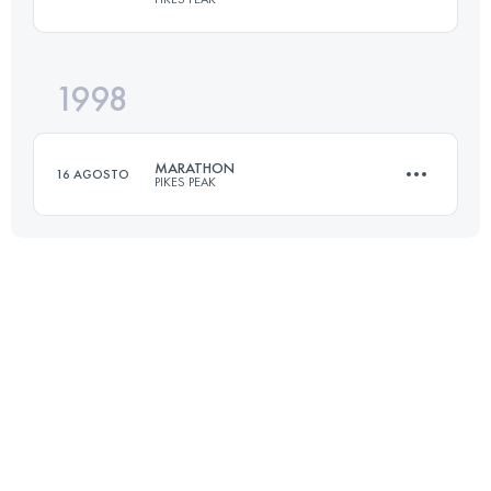
Accedi per visualizzare l'UTMB Index
1998
42 KM
2376 M+
MARATHON
16 AGOSTO
PIKES PEAK
Accedi per visualizzare l'UTMB Index
42 KM
2376 M+
Accedi per visualizzare l'UTMB Index