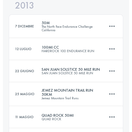
2013
100.9 KM
1840 M+
Accedi per visualizzare l'UTMB Index
50M
7 DICEMBRE
The North Face Endurance Challenge
California
Accedi per visualizzare l'UTMB Index
100MI CC
12 LUGLIO
HARDROCK 100 ENDURANCE RUN
80 KM
3060 M+
SAN JUAN SOLSTICE 50 MILE RUN
22 GIUGNO
SAN JUAN SOLSTICE 50 MILE RUN
161.8 KM
10365 M+
Accedi per visualizzare l'UTMB Index
JEMEZ MOUNTAIN TRAIL RUN
25 MAGGIO
50KM
Jemez Mountain Trail Runs
80 KM
3920 M+
Accedi per visualizzare l'UTMB Index
QUAD ROCK 50MI
11 MAGGIO
QUAD ROCK
50 KM
2100 M+
Accedi per visualizzare l'UTMB Index