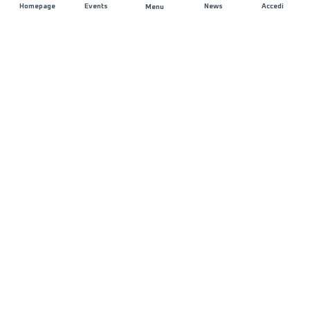
Homepage
Events
News
Accedi
Menu
UNISCITI A NOI
Sponsorizzazioni
Direttori di corsa