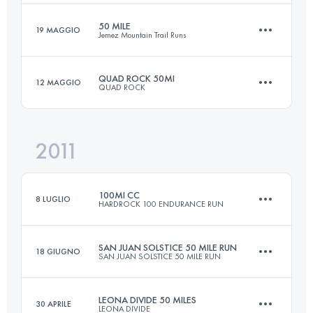
Accedi per visualizzare l'UTMB Index
50 MILE
19 MAGGIO
Jemez Mountain Trail Runs
80 KM
3920 M+
Accedi per visualizzare l'UTMB Index
QUAD ROCK 50MI
12 MAGGIO
QUAD ROCK
81 KM
3400 M+
Accedi per visualizzare l'UTMB Index
2011
82 KM
3350 M+
Accedi per visualizzare l'UTMB Index
100MI CC
8 LUGLIO
HARDROCK 100 ENDURANCE RUN
Accedi per visualizzare l'UTMB Index
SAN JUAN SOLSTICE 50 MILE RUN
18 GIUGNO
SAN JUAN SOLSTICE 50 MILE RUN
161.8 KM
10365 M+
LEONA DIVIDE 50 MILES
30 APRILE
LEONA DIVIDE