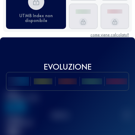
UTMB Index non
disponibile
come viene calcolato?
EVOLUZIONE
Miglior
punteggio UTMB
636
TOP
10
2
Gara(e)
completata(e)
32