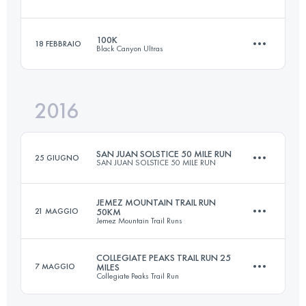
Accedi per visualizzare l'UTMB Index
100K
18 FEBBRAIO
Black Canyon Ultras
50 KM
2100 M+
2016
97.4 KM
1530 M+
Accedi per visualizzare l'UTMB Index
SAN JUAN SOLSTICE 50 MILE RUN
25 GIUGNO
SAN JUAN SOLSTICE 50 MILE RUN
Accedi per visualizzare l'UTMB Index
JEMEZ MOUNTAIN TRAIL RUN
21 MAGGIO
50KM
Jemez Mountain Trail Runs
80 KM
3920 M+
COLLEGIATE PEAKS TRAIL RUN 25
7 MAGGIO
MILES
Collegiate Peaks Trail Run
50 KM
2100 M+
Accedi per visualizzare l'UTMB Index