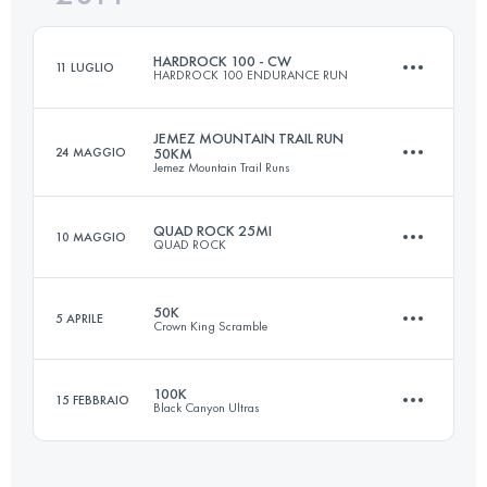
Accedi per visualizzare l'UTMB Index
HARDROCK 100 - CW
11 LUGLIO
HARDROCK 100 ENDURANCE RUN
Accedi per visualizzare l'UTMB Index
JEMEZ MOUNTAIN TRAIL RUN
24 MAGGIO
50KM
Jemez Mountain Trail Runs
161.8 KM
10365 M+
QUAD ROCK 25MI
10 MAGGIO
QUAD ROCK
50 KM
2100 M+
Accedi per visualizzare l'UTMB Index
50K
5 APRILE
Crown King Scramble
41 KM
1680 M+
Accedi per visualizzare l'UTMB Index
100K
15 FEBBRAIO
Black Canyon Ultras
50.4 KM
1980 M+
Accedi per visualizzare l'UTMB Index