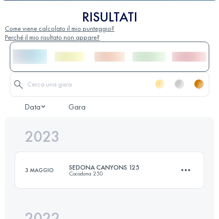
RISULTATI
Come viene calcolato il mio punteggio?
Perché il mio risultato non appare?
Data
Gara
2023
SEDONA CANYONS 125
3 MAGGIO
Cocodona 250
2022
203.4 KM
5010 M+