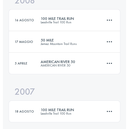
2008
80.5 KM
2500 M+
Accedi per visualizzare l'UTMB Index
100 MILE TRAIL RUN
16 AGOSTO
Leadville Trail 100 Run
Accedi per visualizzare l'UTMB Index
50 MILE
17 MAGGIO
Jemez Mountain Trail Runs
158.6 KM
4400 M+
AMERICAN RIVER 50
5 APRILE
AMERICAN RIVER 50
81 KM
3400 M+
Accedi per visualizzare l'UTMB Index
2007
81.5 KM
1920 M+
Accedi per visualizzare l'UTMB Index
100 MILE TRAIL RUN
18 AGOSTO
Leadville Trail 100 Run
Accedi per visualizzare l'UTMB Index