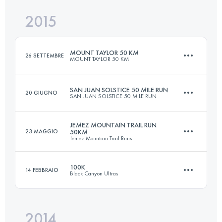
2015
41.4 KM
1150 M+
Accedi per visualizzare l'UTMB Index
MOUNT TAYLOR 50 KM
26 SETTEMBRE
MOUNT TAYLOR 50 KM
Accedi per visualizzare l'UTMB Index
SAN JUAN SOLSTICE 50 MILE RUN
20 GIUGNO
SAN JUAN SOLSTICE 50 MILE RUN
49 KM
2150 M+
JEMEZ MOUNTAIN TRAIL RUN
23 MAGGIO
50KM
Jemez Mountain Trail Runs
80 KM
3920 M+
Accedi per visualizzare l'UTMB Index
100K
14 FEBBRAIO
Black Canyon Ultras
50 KM
2100 M+
Accedi per visualizzare l'UTMB Index
2014
100.9 KM
1840 M+