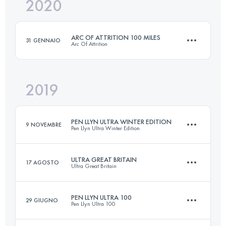
2020
50 KM
3600 M+
ARC OF ATTRITION 100 MILES
31 GENNAIO
Arc Of Attrition
Accedi per visualizzare l'UTMB Index
2019
165.7 KM
5280 M+
PEN LLYN ULTRA WINTER EDITION
9 NOVEMBRE
Pen Llyn Ultra Winter Edition
Accedi per visualizzare l'UTMB Index
ULTRA GREAT BRITAIN
17 AGOSTO
Ultra Great Britain
59.2 KM
1240 M+
PEN LLYN ULTRA 100
29 GIUGNO
Pen Llyn Ultra 100
348.9 KM
7590 M+