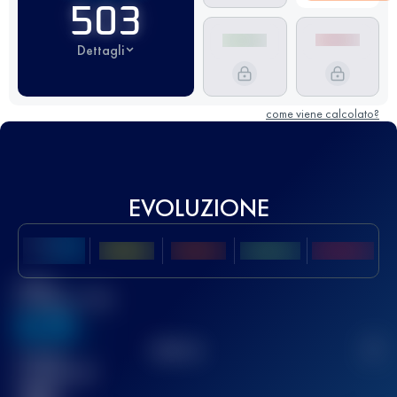
503
Dettagli
come viene calcolato?
EVOLUZIONE
Miglior
punteggio UTMB
636
TOP
10
2
Gara(e)
completata(e)