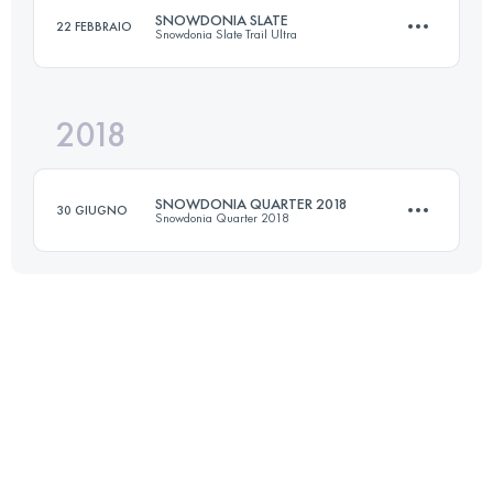
Accedi per visualizzare l'UTMB Index
SNOWDONIA SLATE
22 FEBBRAIO
Snowdonia Slate Trail Ultra
162.7 KM
3220 M+
Accedi per visualizzare l'UTMB Index
2018
147.8 KM
3860 M+
Accedi per visualizzare l'UTMB Index
SNOWDONIA QUARTER 2018
30 GIUGNO
Snowdonia Quarter 2018
Accedi per visualizzare l'UTMB Index
76 KM
2610 M+
Accedi per visualizzare l'UTMB Index