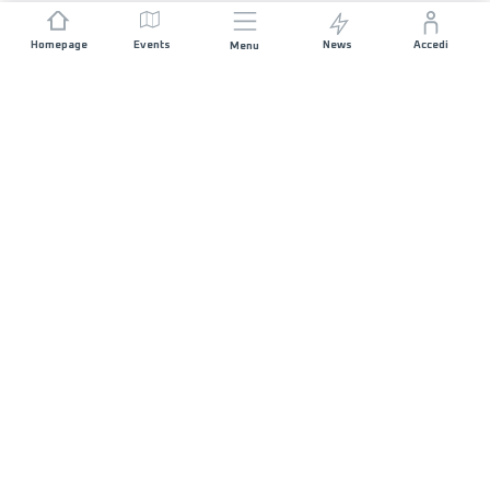
Homepage
Events
News
Accedi
Menu
UNISCITI A NOI
Sponsorizzazioni
Direttori di corsa