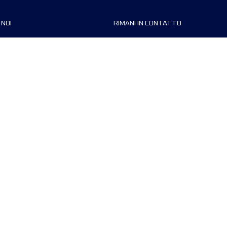
 NOI
RIMANI IN CONTATTO
zzazioni
FAQ
 di corsa
Contattaci
MyUTMB+
Informativa sulla privacy
Preferenze dei cookie