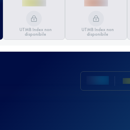
UTMB Index non
UTMB Index non
disponibile
disponibile