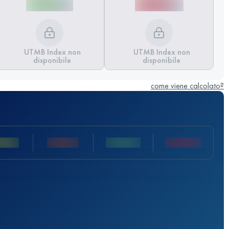
UTMB Index non
UTMB Index non
disponibile
disponibile
come viene calcolato?