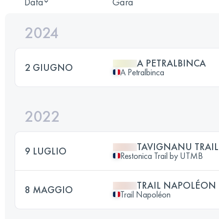
Data
Gara
2024
A PETRALBINCA
2 GIUGNO
A Petralbinca
2022
TAVIGNANU TRAIL
9 LUGLIO
Restonica Trail by UTMB
TRAIL NAPOLÉON 
8 MAGGIO
Trail Napoléon