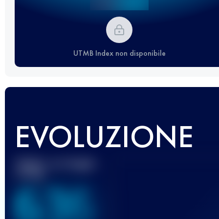
UTMB Index non disponibile
EVOLUZIONE
Miglior punteggio
UTMB
636