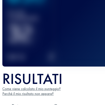
Gara(e)
completata(e)
32
2
TOP
10
RISULTATI
Come viene calcolato il mio punteggio?
Perché il mio risultato non appare?