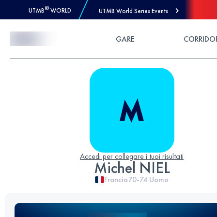
®
UTMB
WORLD
UTMB World Series Events
Skip to Content
GARE
CORRIDO
Accedi per collegare i tuoi risultati
Michel NIEL
Francia
70-74
Uomo