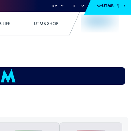
MY
UTMB
KM
IT
 LIFE
UTMB SHOP