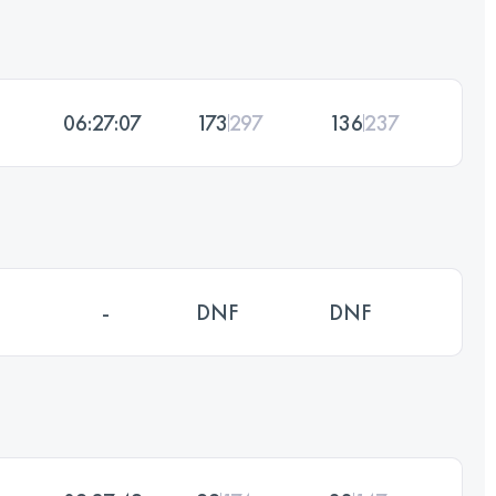
06:27:07
173
297
136
237
-
DNF
DNF