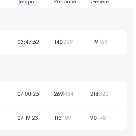
Tempo
Posizione
Genere
03:47:52
140
229
119
169
07:00:25
269
434
218
320
07:19:23
113
189
90
148