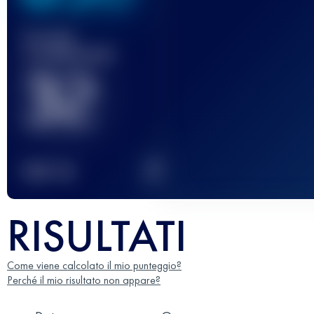
Gara(e)
completata(e)
32
2
TOP
10
RISULTATI
Come viene calcolato il mio punteggio?
Perché il mio risultato non appare?