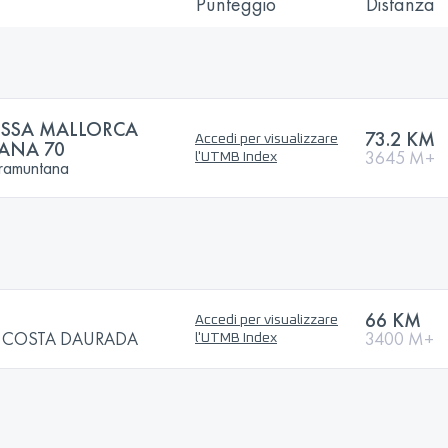
Punteggio
Distanza
ESSA MALLORCA
73.2 KM
Accedi per visualizzare
ANA 70
3645 M+
l'UTMB Index
Tramuntana
66 KM
Accedi per visualizzare
S COSTA DAURADA
3400 M+
l'UTMB Index