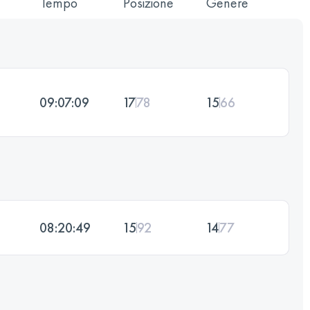
Tempo
Posizione
Genere
09:07:09
17
78
15
66
08:20:49
15
92
14
77