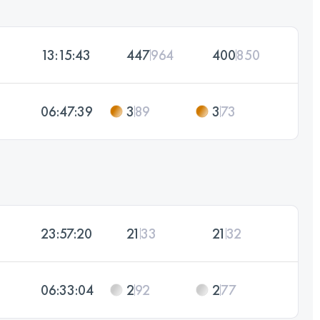
13:15:43
447
964
400
850
06:47:39
3
89
3
73
23:57:20
21
33
21
32
06:33:04
2
92
2
77