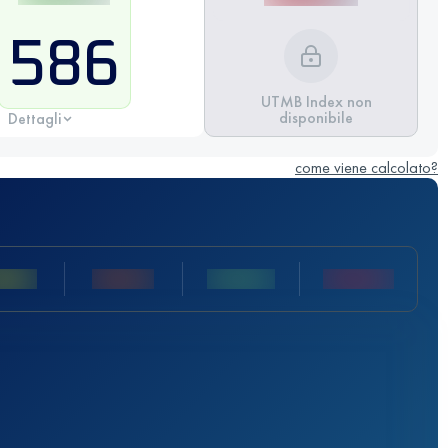
586
UTMB Index non
disponibile
Dettagli
come viene calcolato?