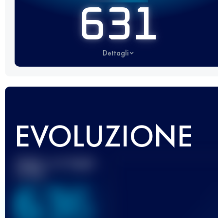
631
Dettagli
EVOLUZIONE
Miglior punteggio
UTMB
636