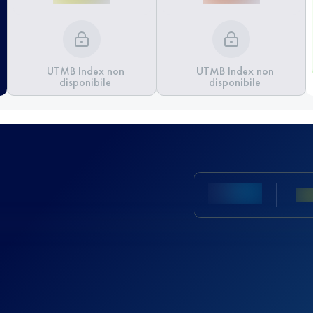
UTMB Index non
UTMB Index non
disponibile
disponibile