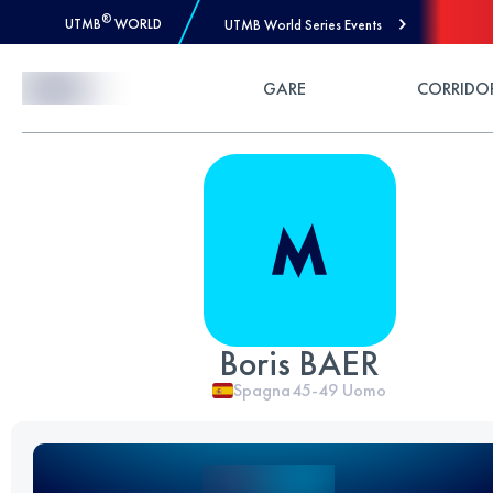
®
UTMB
WORLD
UTMB World Series Events
Skip to Content
GARE
CORRIDO
Boris BAER
Spagna
45-49
Uomo