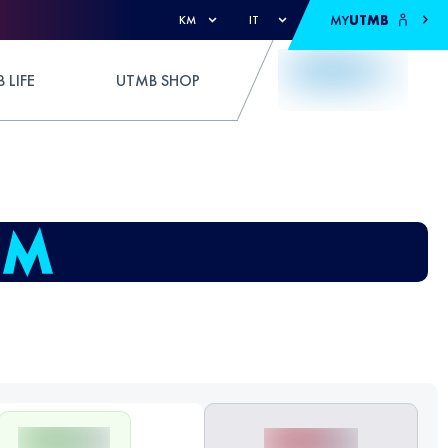
MY
UTMB
KM
IT
 LIFE
UTMB SHOP