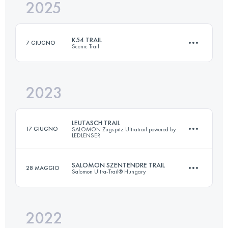
2025
65.9 KM
4223 M+
K54 TRAIL
7 GIUGNO
Scenic Trail
Accedi per visualizzare l'UTMB Index
2023
54 KM
3799 M+
LEUTASCH TRAIL
17 GIUGNO
SALOMON Zugspitz Ultratrail powered by
LEDLENSER
Accedi per visualizzare l'UTMB Index
SALOMON SZENTENDRE TRAIL
28 MAGGIO
Salomon Ultra-Trail® Hungary
71 KM
3100 M+
2022
53.5 KM
1753 M+