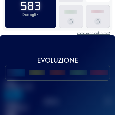
583
Dettagli
come viene calcolato?
EVOLUZIONE
Miglior
punteggio UTMB
636
TOP
10
2
Gara(e)
completata(e)