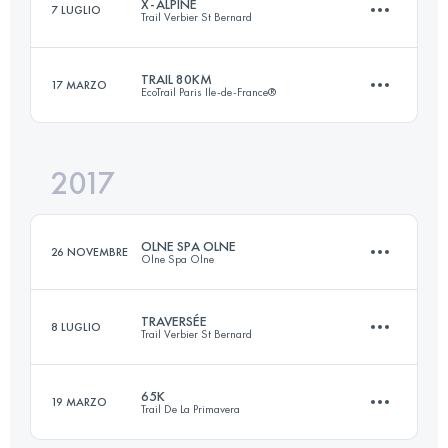
X-ALPINE
7 LUGLIO
Trail Verbier St Bernard
Accedi per visualizzare l'UTMB Index
TRAIL 80KM
17 MARZO
EcoTrail Paris Ile-de-France®
113.5 KM
8340 M+
2017
79.6 KM
1410 M+
Accedi per visualizzare l'UTMB Index
OLNE SPA OLNE
26 NOVEMBRE
Olne Spa Olne
Accedi per visualizzare l'UTMB Index
TRAVERSÉE
8 LUGLIO
Trail Verbier St Bernard
70 KM
1970 M+
65K
19 MARZO
Trail De La Primavera
61.5 KM
4370 M+