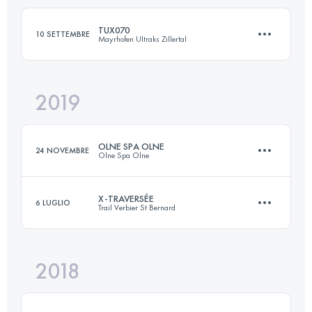
Accedi per visualizzare l'UTMB Index
TUX070
10 SETTEMBRE
Mayrhofen Ultraks Zillertal
Accedi per visualizzare l'UTMB Index
2019
69.7 KM
4270 M+
OLNE SPA OLNE
24 NOVEMBRE
Olne Spa Olne
Accedi per visualizzare l'UTMB Index
X-TRAVERSÉE
6 LUGLIO
Trail Verbier St Bernard
70 KM
2450 M+
2018
74.5 KM
4860 M+
Accedi per visualizzare l'UTMB Index