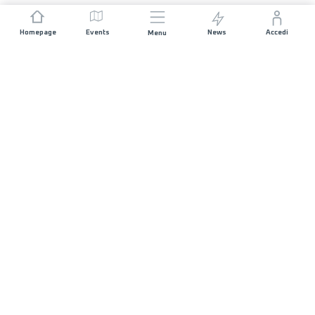
Homepage
Events
News
Accedi
Menu
UNISCITI A NOI
Sponsorizzazioni
Direttori di corsa