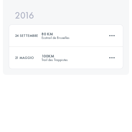
Accedi per visualizzare l'UTMB Index
2016
66.9 KM
2400 M+
Accedi per visualizzare l'UTMB Index
80 KM
24 SETTEMBRE
Ecotrail de Bruxelles
Accedi per visualizzare l'UTMB Index
100KM
21 MAGGIO
Trail des Trappistes
81.9 KM
950 M+
100.8 KM
1950 M+
Accedi per visualizzare l'UTMB Index
Accedi per visualizzare l'UTMB Index