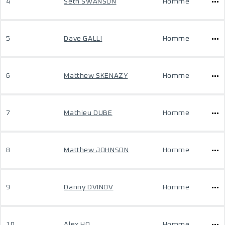
4
Seth SWANSON
Homme
5
Dave GALLI
Homme
6
Matthew SKENAZY
Homme
7
Mathieu DUBE
Homme
8
Matthew JOHNSON
Homme
9
Danny DVINOV
Homme
10
Alex HO
Homme