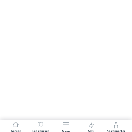
Accueil
Les courses
Actu
Se connecter
Menu