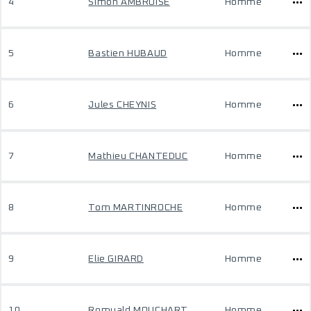
4
Simon AMBROISE
Homme
5
Bastien HUBAUD
Homme
6
Jules CHEYNIS
Homme
7
Mathieu CHANTEDUC
Homme
8
Tom MARTINROCHE
Homme
9
Elie GIRARD
Homme
10
Romuald MOUCHART
Homme