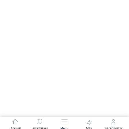
Accueil
Les courses
Actu
Se connecter
Menu