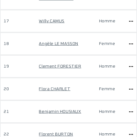
17
Willy CAMUS
Homme
18
Angèle LE MASSON
Femme
19
Clement FORESTIER
Homme
20
Flora CHARLET
Femme
21
Benjamin HOUSIAUX
Homme
22
Florent BURTON
Homme