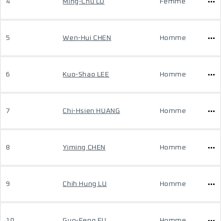
4
Ming-Chu LU
Femme
5
Wen-Hui CHEN
Homme
6
Kuo-Shao LEE
Homme
7
Chi-Hsien HUANG
Homme
8
Yiming CHEN
Homme
9
Chih Hung LU
Homme
10
Guo-Feng FU
Homme