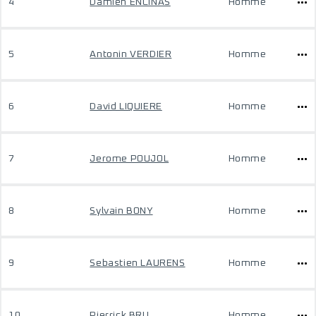
4
Damien ENCINAS
Homme
5
Antonin VERDIER
Homme
6
David LIQUIERE
Homme
7
Jerome POUJOL
Homme
8
Sylvain BONY
Homme
9
Sebastien LAURENS
Homme
10
Pierrick BRU
Homme