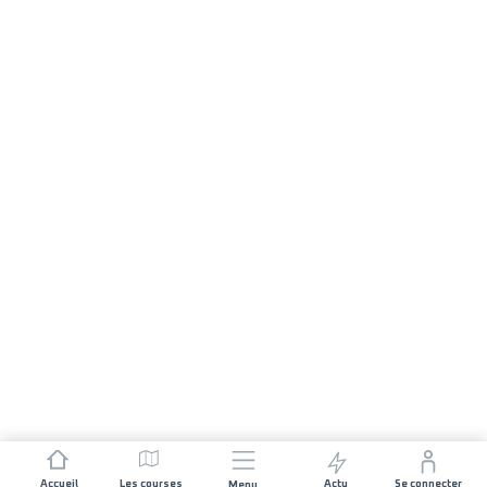
Accueil
Les courses
Actu
Se connecter
Menu